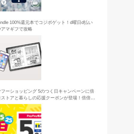
indle 100%還元本でコジポゲット！d曜日d払い
やアマギフで攻略
ヤフーショッピング 5のつく日キャンペーンに倍
倍ストアと暮らしの応援クーポンが登場！倍倍ス
トアのコジマのGOPRO HERO8がオススメ！