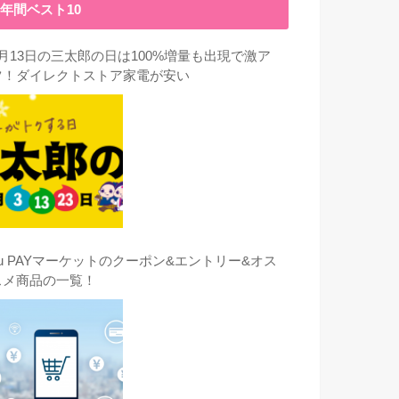
年間ベスト10
3月13日の三太郎の日は100%増量も出現で激ア
ツ！ダイレクトストア家電が安い
au PAYマーケットのクーポン&エントリー&オス
スメ商品の一覧！