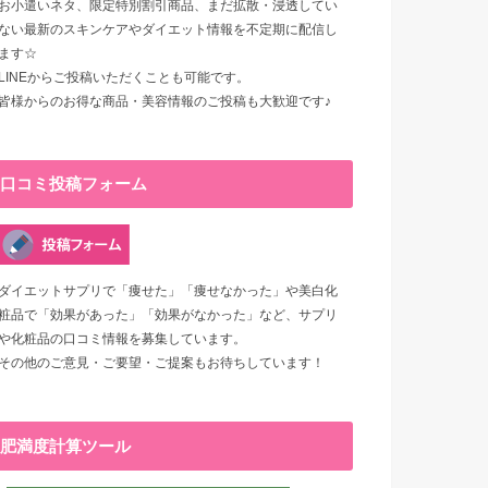
お小遣いネタ、限定特別割引商品、まだ拡散・浸透してい
ない最新のスキンケアやダイエット情報を不定期に配信し
ます☆
LINEからご投稿いただくことも可能です。
皆様からのお得な商品・美容情報のご投稿も大歓迎です♪
口コミ投稿フォーム
ダイエットサプリで「痩せた」「痩せなかった」や美白化
粧品で「効果があった」「効果がなかった」など、サプリ
や化粧品の口コミ情報を募集しています。
その他のご意見・ご要望・ご提案もお待ちしています！
肥満度計算ツール