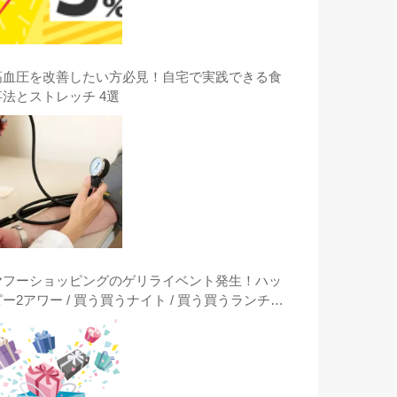
高血圧を改善したい方必見！自宅で実践できる食
事法とストレッチ 4選
ヤフーショッピングのゲリライベント発生！ハッ
ピー2アワー / 買う買うナイト / 買う買うランチタ
イム / クーポンは突然に出現時に激安購入する方
法