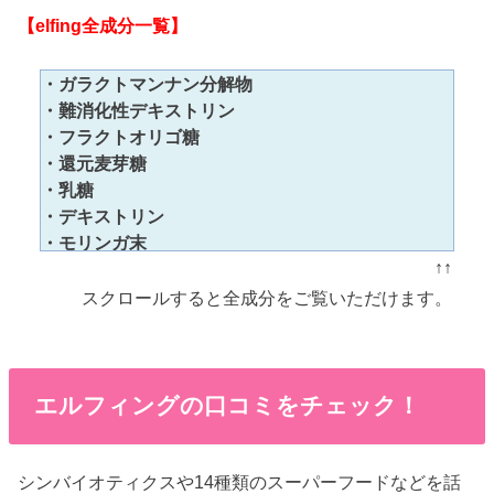
【elfing全成分一覧】
・ガラクトマンナン分解物
・難消化性デキストリン
・フラクトオリゴ糖
・還元麦芽糖
・乳糖
・デキストリン
・モリンガ末
↑↑
・亜鉛含有酵母
・マカ末
スクロールすると全成分をご覧いただけます。
・でんぷん
・アマランサス末
・キヌア末
・クコ末
エルフィングの口コミをチェック！
・チアシード末
・ショウガ末
・ビフィズス菌乾燥末
シンバイオティクスや14種類のスーパーフードなどを話