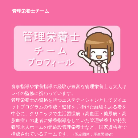
管理栄養士チーム
食事指導や栄養指導の経験が豊富な管理栄養士も大人キ
レイの監修に携わっています。
管理栄養士の資格を持つエステティシャンとしてダイエ
ットプログラムの作成・監修を手掛けた経験もある者を
中心に、クリニックで生活習慣病（高血圧・糖尿病・高
脂血症）の患者に栄養指導をしていた管理栄養士や特別
養護老人ホームの元施設管理栄養士など、国家資格者で
構成されているチームです。
（認定団体：
厚生労働省
）