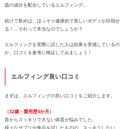
・セレン含有酵母
題の成分を配合しているエルフィング。
・ケイヒ末
・麻の実末
続けて飲めば、ほっそり健康的で美しいボディが目指せ
・ブルーベリー果汁
る！…それって本当なのでしょうか？
・ブラックカーラント果汁
・ヒハツエキス
エルフィングを実際に試した人は効果を実感しているの
・アサイーエキス
・ビタミンB1
か、口コミを参考に検証してみましょう！
・ビタミンB2
・ビタミンB6
・ビタミンB12
エルフィング良い口コミ
・ビタミンC
・ナイアシン
・ショ糖脂肪酸エステル
まずは、エルフィングの良い口コミをご紹介します。
・香料
・アスパルテーム L-フェニルアラニン化合物
（32歳・愛用歴4か月）
・パントテン酸カルシウム
昔からスッキリできない体質が悩みでした。
・葉酸
様々なサプリや食品を試したものの、スッキリしない
・乳成分