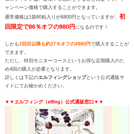
ャンペーン価格で購入することができます。
初
通常価格は1袋90粒入りが6800円となっていますが、
回限定で86％オフの980円
になるのです！
しかも
2回目以降も約27％オフの4980円
で購入することが
できます。
ただし、特別モニターコースというお得な定期購入のた
め4回の購入が必要となります。
詳しくは下記の
エルフィングショップ
という公式通販サ
イトにてお確かめください。
▼▼エルフィング（elfing）公式通販窓口▼▼