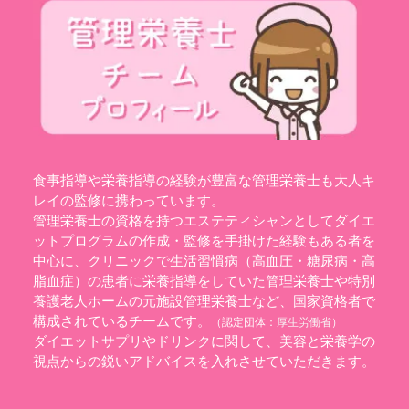
食事指導や栄養指導の経験が豊富な管理栄養士も大人キ
レイの監修に携わっています。
管理栄養士の資格を持つエステティシャンとしてダイエ
ットプログラムの作成・監修を手掛けた経験もある者を
中心に、クリニックで生活習慣病（高血圧・糖尿病・高
脂血症）の患者に栄養指導をしていた管理栄養士や特別
養護老人ホームの元施設管理栄養士など、国家資格者で
構成されているチームです。
（認定団体：
厚生労働省
）
ダイエットサプリやドリンクに関して、美容と栄養学の
視点からの鋭いアドバイスを入れさせていただきます。