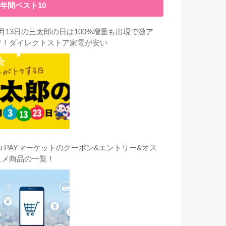
年間ベスト10
3月13日の三太郎の日は100%増量も出現で激ア
ツ！ダイレクトストア家電が安い
au PAYマーケットのクーポン&エントリー&オス
スメ商品の一覧！