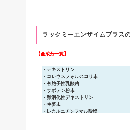
・アガリクス
・キダチアロエ
・マカ
・トンカットアリ
ラックミーエンザイムプラス
・カミツレ
・キャッツクロー
・コリアンダー
【全成分一覧】
・オトギリ草
・どくだみ
・デキストリン
・ニンドウ
・コレウスフォルスコリ末
・エゾウコギ
・有胞子性乳酸菌
・セッコツボク
・サボテン粉末
・アカメガシワ
・難消化性デキストリン
・マタタビ
・生姜末
・アマヤズル
・L-カルニチンフマル酸塩
・南天の葉
・チオクト酸
・メグスリの木
・黒コショウ抽出物
・クマザサ