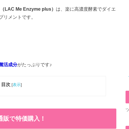
C Me Enzyme plus）
は、楽に高濃度酵素でダイエ
プリメントです。
菌活成分
がたっぷりです♪
目次
[
表示
]
通販で特価購入！