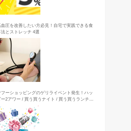
高血圧を改善したい方必見！自宅で実践できる食
事法とストレッチ 4選
ヤフーショッピングのゲリライベント発生！ハッ
ピー2アワー / 買う買うナイト / 買う買うランチタ
イム / クーポンは突然に出現時に激安購入する方
法