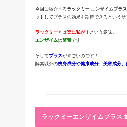
今回ご紹介する
ラックミー エンザイムプラス（LA
ットしてプラスの効果も期待できるというサ
ラックミー
とは
楽に私が！
という意味。
エンザイム
は
酵素
です。
そして
プラス
がすごいのです！
酵素以外の
痩身成分や健康成分、美容成分、
ラックミーエンザイムプラス 