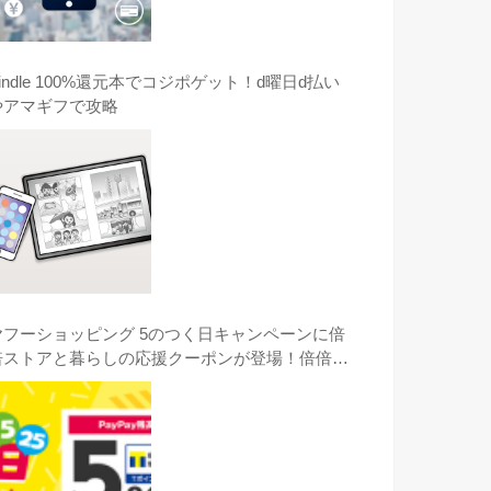
indle 100%還元本でコジポゲット！d曜日d払い
やアマギフで攻略
ヤフーショッピング 5のつく日キャンペーンに倍
倍ストアと暮らしの応援クーポンが登場！倍倍ス
トアのコジマのGOPRO HERO8がオススメ！