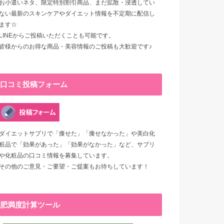
お小遣いネタ、限定特別割引商品、まだ拡散・浸透してい
ない最新のスキンケアやダイエット情報を不定期に配信し
ます☆
LINEからご投稿いただくことも可能です。
皆様からのお得な商品・美容情報のご投稿も大歓迎です♪
口コミ投稿フォーム
ダイエットサプリで「痩せた」「痩せなかった」や美白化
粧品で「効果があった」「効果がなかった」など、サプリ
や化粧品の口コミ情報を募集しています。
その他のご意見・ご要望・ご提案もお待ちしています！
肥満度計算ツール