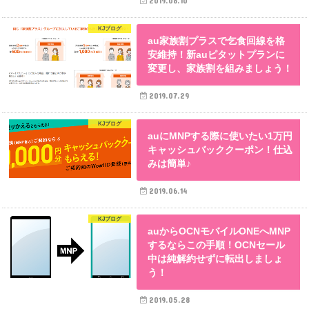
2019.08.10
KJブログ
au家族割プラスで乞食回線を格
安維持！新auピタットプランに
変更し、家族割を組みましょう！
2019.07.29
KJブログ
auにMNPする際に使いたい1万円
キャッシュバッククーポン！仕込
みは簡単♪
2019.06.14
KJブログ
auからOCNモバイルONEへMNP
するならこの手順！OCNセール
中は純解約せずに転出しましょ
う！
2019.05.28