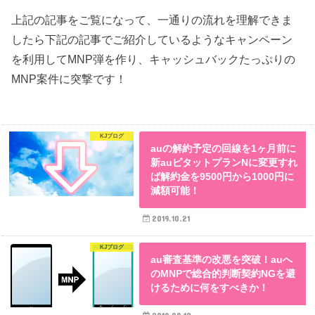
上記の記事をご覧になって、一通りの流れを理解できま
したら下記の記事でご紹介しているようなキャンペーン
を利用してMNP弾を作り、キャッシュバックたっぷりの
MNP案件に突撃です！
KJブログ
auの解約予定の回線を1ヶ月前に
新auピタットプランNに変更すれ
ば解約金を9500円から1000円に
減額可能！
2019.10.21
KJブログ
au審査基準の改悪を突破！auへ
のMNPで総合的判断契約NGを避
けるために何をすべきか！