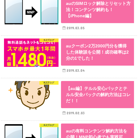
auのSIMロック解除とリセット方
法！コンテンツ解約も！
【iPhone編】
2019.03.05
KJブログ
auクーポン2万2000円分を獲得
した体験談を公開！成功確率は2
分の1でした！
2019.03.04
KJブログ
【au編】テルル安心パックとテ
ルル安全パックの解約方法はコレ
だ！！
2019.02.03
KJブログ
auの有料コンテンツ解約方法を
公開！MNP初心者でも実践可