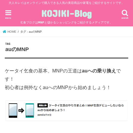
大人キレイはオンラインで購入できる人気の美容商品や家電をご紹介するサイトです。
KOJIKI-Blog
menu
search
乞食ブログはMNPと儲かるショッピングをご紹介するメディアです。
HOME
タグ : auのMNP
TAG
auのMNP
ケータイ乞食の基本、MNPの王道は
auへの乗り換え
で
す！
初心者は例外なくauへのMNPから始めましょう！