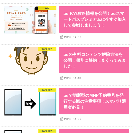
Aile
au PAY攻略情報を公開！auスマ
ートパスプレミアムに今すぐ加入
して参戦しましょう！
2019.04.08
KJブログ
auの有料コンテンツ解除方法を
公開！個別に解約しまくってみま
した！
2019.03.30
KJブログ
auで切断型のMNP予約番号を発
行する際の注意事項！スマバリ適
用者必見！
2019.03.22
KJブログ