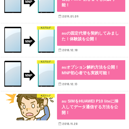
能！
2019.01.09
KJブログ
auの固定代替を契約してみまし
た！体験談を公開！
2018.12.18
KJブログ
auオプション解約方法を公開！
MNP初心者でも実践可能！
2018.12.13
KJブログ
au SIMをHUAWEI P10 liteに挿
入してデータ通信する方法を公
開！
2018.11.28