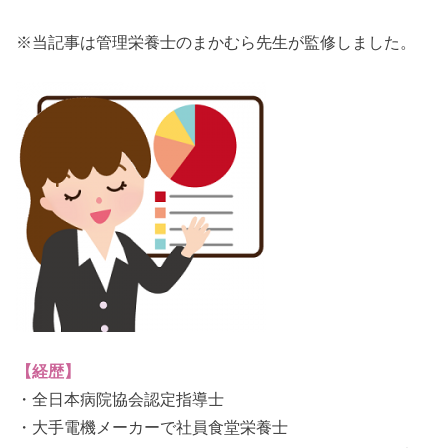
・微粒酸化ケイ素
・ビタミンC
※当記事は管理栄養士のまかむら先生が監修しました。
・シクロデキストリン
・ビタミンE
・ナイアシン
・パントテン酸Ca
・ビタミンB2
・ビタミンB1
・ビタミンB6
・ビタミンA
・葉酸
・ビタミンD
・ビタミンB12
【経歴】
・全日本病院協会認定指導士
・大手電機メーカーで社員食堂栄養士