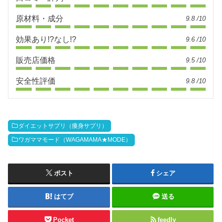
原材料・成分
9.8 /10
効果あり!?なし!?
9.6 /10
販売店価格
9.5 /10
安全性評価
9.8 /10
ダイエットサプリ（痩身サプリ）
ワガママモード（WAGAMAMA★MODE）
ポスト
シェア
はてブ
送る
Pocket
feedly