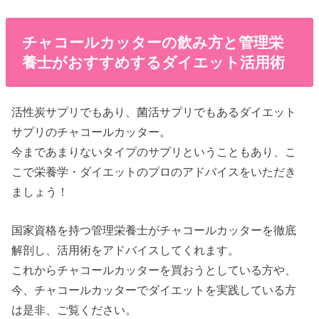
・カシューナッツ
・キウイフルーツ
・ごま
チャコールカッターの飲み方と管理栄
・大豆
養士がおすすめするダイエット活用術
・バナナ
・りんご
・酵母ペプチド
活性炭サプリでもあり、菌活サプリでもあるダイエット
・キダチアロエ末
サプリのチャコールカッター。
・葛花エキス末
今まであまりないタイプのサプリということもあり、こ
・コレウスフォルスコーリ末
こで栄養学・ダイエットのプロのアドバイスをいただき
・チオクト酸
ましょう！
・乳酸菌(殺菌)
・乳成分
・白インゲン豆抽出物
国家資格を持つ管理栄養士がチャコールカッターを徹底
・マルトデキストリン
解剖し、活用術をアドバイスしてくれます。
・ブラックジンジャー抽出物
これからチャコールカッターを買おうとしている方や、
・野草発酵エキス末(やまいもを含む) / セルロース
今、チャコールカッターでダイエットを実践している方
・活性炭
は是非、ご覧ください。
・ステアリン酸カルシウム