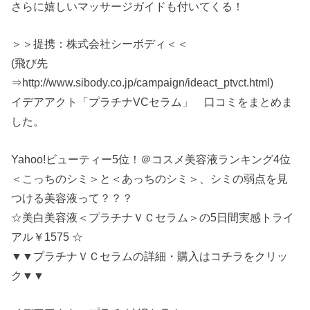
さらに嬉しいマッサージガイドも付いてくる！
＞＞提携：株式会社シーボディ＜＜
(飛び先
⇒http://www.sibody.co.jp/campaign/ideact_ptvct.html)
イデアアクト「プラチナVCセラム」 口コミをまとめま
した。
Yahoo!ビューティー5位！＠コスメ美容液ランキング4位
＜こっちのシミ＞と＜あっちのシミ＞、シミの弱点を見
つける美容液って？？？
☆美白美容液＜プラチナＶＣセラム＞の5日間実感トライ
アル￥1575 ☆
▼▼プラチナＶＣセラムの詳細・購入はコチラをクリッ
ク▼▼