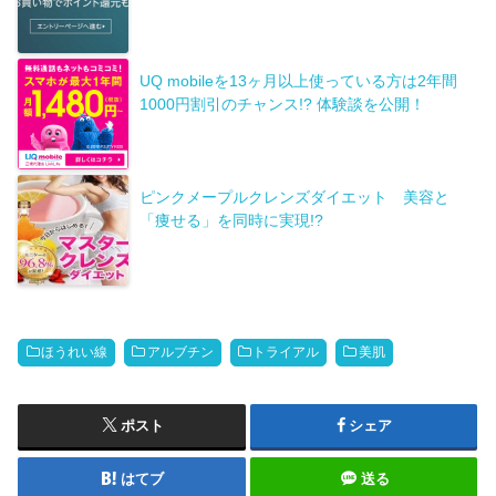
UQ mobileを13ヶ月以上使っている方は2年間
1000円割引のチャンス!? 体験談を公開！
ピンクメープルクレンズダイエット 美容と
「痩せる」を同時に実現!?
ほうれい線
アルブチン
トライアル
美肌
ポスト
シェア
はてブ
送る