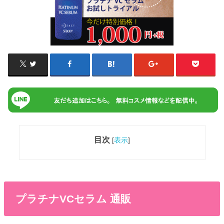
目次
[
表示
]
プラチナVCセラム 通販