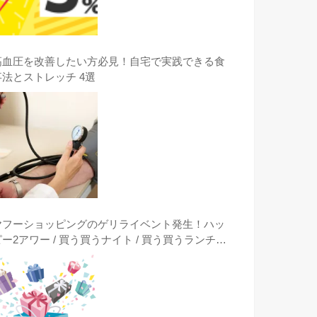
高血圧を改善したい方必見！自宅で実践できる食
事法とストレッチ 4選
ヤフーショッピングのゲリライベント発生！ハッ
ピー2アワー / 買う買うナイト / 買う買うランチタ
イム / クーポンは突然に出現時に激安購入する方
法