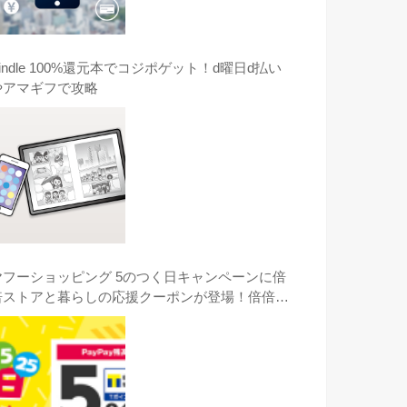
indle 100%還元本でコジポゲット！d曜日d払い
やアマギフで攻略
ヤフーショッピング 5のつく日キャンペーンに倍
倍ストアと暮らしの応援クーポンが登場！倍倍ス
トアのコジマのGOPRO HERO8がオススメ！