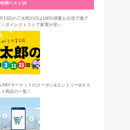
年間ベスト10
3月13日の三太郎の日は100%増量も出現で激ア
ツ！ダイレクトストア家電が安い
au PAYマーケットのクーポン&エントリー&オス
スメ商品の一覧！