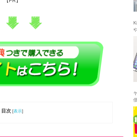
【PR】
K
目次
[
表示
]