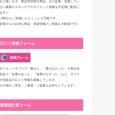
お小遣いネタ、限定特別割引商品、まだ拡散・浸透してい
ない最新のスキンケアやダイエット情報を不定期に配信し
ます☆
LINEからご投稿いただくことも可能です。
皆様からのお得な商品・美容情報のご投稿も大歓迎です♪
口コミ投稿フォーム
ダイエットサプリで「痩せた」「痩せなかった」や美白化
粧品で「効果があった」「効果がなかった」など、サプリ
や化粧品の口コミ情報を募集しています。
その他のご意見・ご要望・ご提案もお待ちしています！
肥満度計算ツール