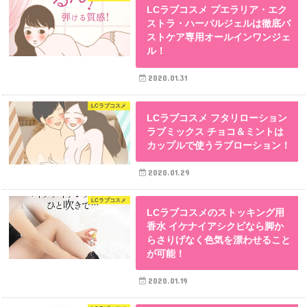
LCラブコスメ プエラリア・エク
ストラ・ハーバルジェルは徹底バ
ストケア専用オールインワンジェ
ル！
2020.01.31
LCラブコスメ
LCラブコスメ フタリローション
ラブミックス チョコ＆ミントは
カップルで使うラブローション！
2020.01.29
LCラブコスメ
LCラブコスメのストッキング用
香水 イケナイアシクビなら脚か
らさりげなく色気を漂わせること
が可能！
2020.01.19