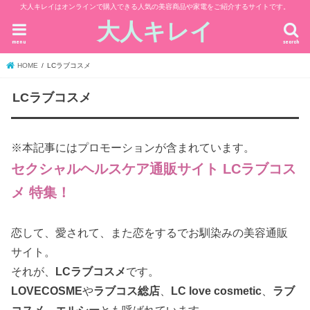
大人キレイはオンラインで購入できる人気の美容商品や家電をご紹介するサイトです。
大人キレイ
menu
search
HOME
LCラブコスメ
LCラブコスメ
※本記事にはプロモーションが含まれています。
セクシャルヘルスケア通販サイト LCラブコス
メ 特集！
恋して、愛されて、また恋をするでお馴染みの美容通販
サイト。
それが、
LCラブコスメ
です。
LOVECOSME
や
ラブコス総店
、
LC love cosmetic
、
ラブ
コスメ
、
エルシー
とも呼ばれています。