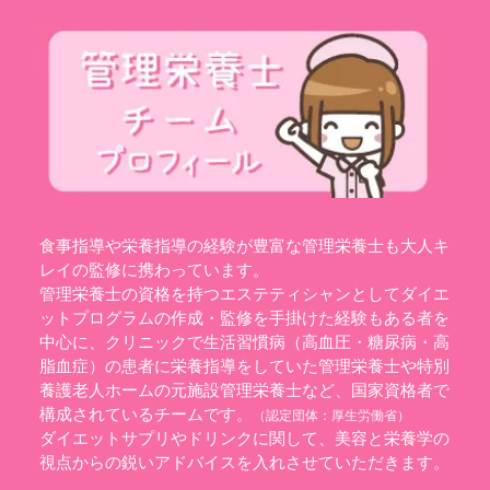
食事指導や栄養指導の経験が豊富な管理栄養士も大人キ
レイの監修に携わっています。
管理栄養士の資格を持つエステティシャンとしてダイエ
ットプログラムの作成・監修を手掛けた経験もある者を
中心に、クリニックで生活習慣病（高血圧・糖尿病・高
脂血症）の患者に栄養指導をしていた管理栄養士や特別
養護老人ホームの元施設管理栄養士など、国家資格者で
構成されているチームです。
（認定団体：
厚生労働省
）
ダイエットサプリやドリンクに関して、美容と栄養学の
視点からの鋭いアドバイスを入れさせていただきます。