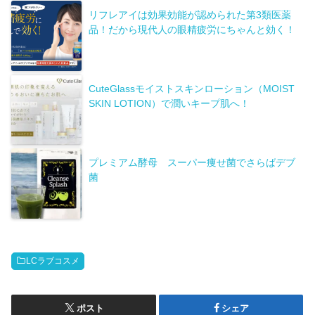
リフレアイは効果効能が認められた第3類医薬
品！だから現代人の眼精疲労にちゃんと効く！
CuteGlassモイストスキンローション（MOIST
SKIN LOTION）で潤いキープ肌へ！
プレミアム酵母 スーパー痩せ菌でさらばデブ
菌
LCラブコスメ
ポスト
シェア