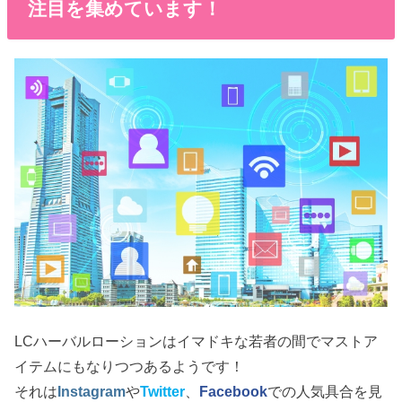
注目を集めています！
LCハーバルローションはイマドキな若者の間でマストア
イテムにもなりつつあるようです！
それは
Instagram
や
Twitter
、
Facebook
での人気具合を見