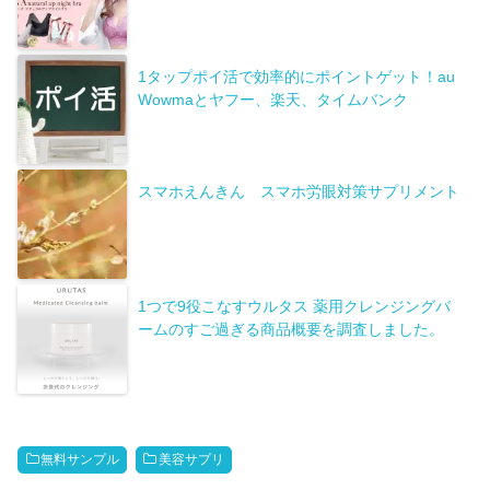
1タップポイ活で効率的にポイントゲット！au
Wowmaとヤフー、楽天、タイムバンク
スマホえんきん スマホ労眼対策サプリメント
1つで9役こなすウルタス 薬用クレンジングバ
ームのすご過ぎる商品概要を調査しました。
無料サンプル
美容サプリ