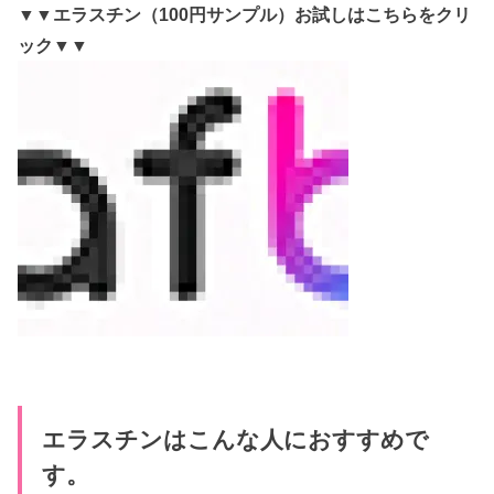
▼▼エラスチン（100円サンプル）お試しはこちらをクリ
ック▼▼
エラスチンはこんな人におすすめで
す。