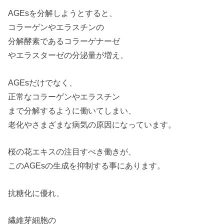
AGEsを分解しようとすると、
コラーゲンやエラスチンの
分解酵素であるコラーゲナーゼ
やエラスターゼの分泌量が増え、
AGEsだけでなく、
正常なコラーゲンやエラスチン
まで分解するように働いてしまい、
老化やさまざまな病気の原因になっています。
桜の花エキスの注目すべき働きが、
このAGEsの生成を抑制する事にあります。
抗糖化に優れ、
繊維芽細胞の