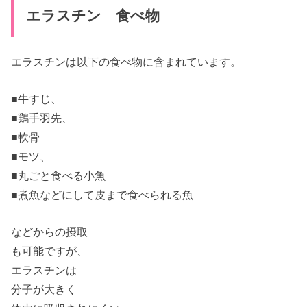
エラスチン 食べ物
エラスチンは以下の食べ物に含まれています。
■牛すじ、
■鶏手羽先、
■軟骨
■モツ、
■丸ごと食べる小魚
■煮魚などにして皮まで食べられる魚
などからの摂取
も可能ですが、
エラスチンは
分子が大きく