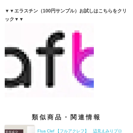
▼▼エラスチン（100円サンプル）お試しはこちらをクリ
ック▼▼
類似商品・関連情報
Flua Clef 【フルアクレフ】 辺見えみりプロ