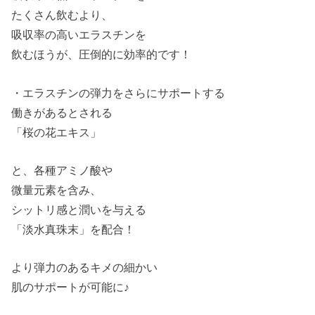
たくさん飲むより、
吸収率の高いエラスチンを
飲むほうが、圧倒的に効率的です！
・エラスチンの弾力をさらにサポートする
働きがあるとされる
「桜の花エキス」
と、各種アミノ酸や
微量元素を含み、
シットリ感と潤いを与える
「淡水真珠末」を配合！
より弾力のあるキメの細かい
肌のサポートが可能に♪