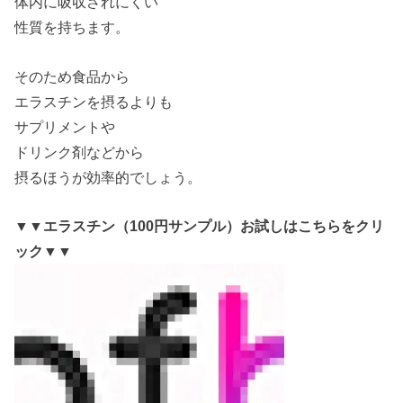
体内に吸収されにくい
性質を持ちます。
そのため食品から
エラスチンを摂るよりも
サプリメントや
ドリンク剤などから
摂るほうが効率的でしょう。
▼▼エラスチン（100円サンプル）お試しはこちらをクリ
ック▼▼