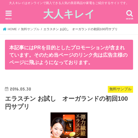
大人キレイはオンラインで購入できる人気の美容商品や家電をご紹介するサイトです。
大人キレイ
menu
search
HOME
無料サンプル
エラスチン お試し オーガランドの初回100円サプリ
本記事にはPRを目的としたプロモーションが含まれ
ています。そのため当ページのリンク先は広告主様の
ページに飛ぶようになっております。
2016.05.30
無料サンプル
エラスチン お試し オーガランドの初回100
円サプリ