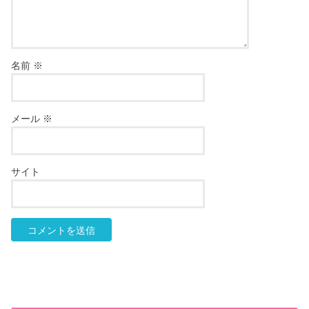
名前
※
メール
※
サイト