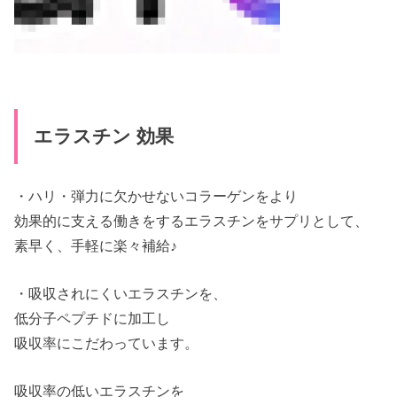
エラスチン 効果
・ハリ・弾力に欠かせないコラーゲンをより
効果的に支える働きをするエラスチンをサプリとして、
素早く、手軽に楽々補給♪
・吸収されにくいエラスチンを、
低分子ペプチドに加工し
吸収率にこだわっています。
吸収率の低いエラスチンを