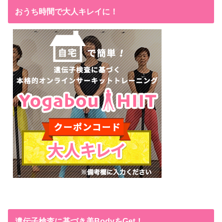
おうち時間で大人キレイに！
遺伝子検査に基づき美BodyをGet！