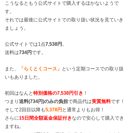
こうなるともう公式サイトで購入するほかないようで
す。
それでは最後に公式サイトでの取り扱い状況を見ていき
ましょう。
公式サイトでは1点
7,538円
。
送料は
734円
です。
また、
「らくとくコース」
という定期コースでの取り扱
いもありました。
初回はなんと
特別価格の7,538円引き
！
つまり
送料(734円)のみの負担
で商品代は
実質無料
です！
そして2回目以降も
5,378円
と通常よりもお得！
さらに
15日間全額返金保証付き
なので安心して購入でき
ますね。