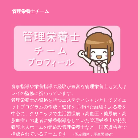
管理栄養士チーム
食事指導や栄養指導の経験が豊富な管理栄養士も大人キ
レイの監修に携わっています。
管理栄養士の資格を持つエステティシャンとしてダイエ
ットプログラムの作成・監修を手掛けた経験もある者を
中心に、クリニックで生活習慣病（高血圧・糖尿病・高
脂血症）の患者に栄養指導をしていた管理栄養士や特別
養護老人ホームの元施設管理栄養士など、国家資格者で
構成されているチームです。
（認定団体：
厚生労働省
）