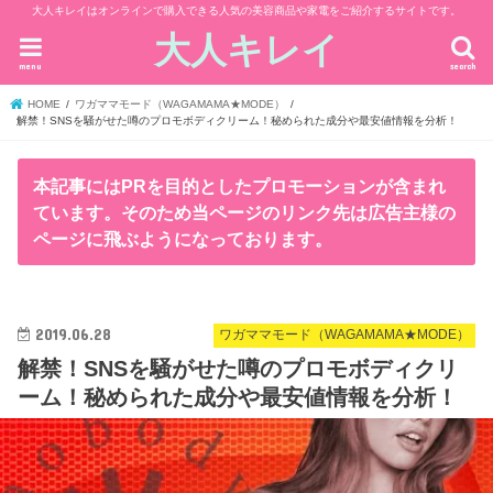
大人キレイはオンラインで購入できる人気の美容商品や家電をご紹介するサイトです。
大人キレイ
menu
search
HOME
ワガママモード（WAGAMAMA★MODE）
解禁！SNSを騒がせた噂のプロモボディクリーム！秘められた成分や最安値情報を分析！
本記事にはPRを目的としたプロモーションが含まれ
ています。そのため当ページのリンク先は広告主様の
ページに飛ぶようになっております。
2019.06.28
ワガママモード（WAGAMAMA★MODE）
解禁！SNSを騒がせた噂のプロモボディクリ
ーム！秘められた成分や最安値情報を分析！