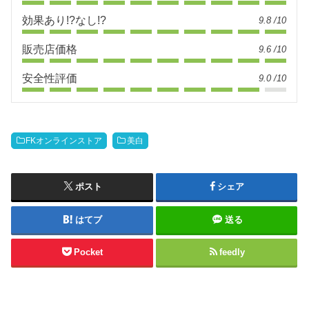
効果あり!?なし!?
9.8 /10
販売店価格
9.6 /10
安全性評価
9.0 /10
FKオンラインストア
美白
ポスト
シェア
はてブ
送る
Pocket
feedly