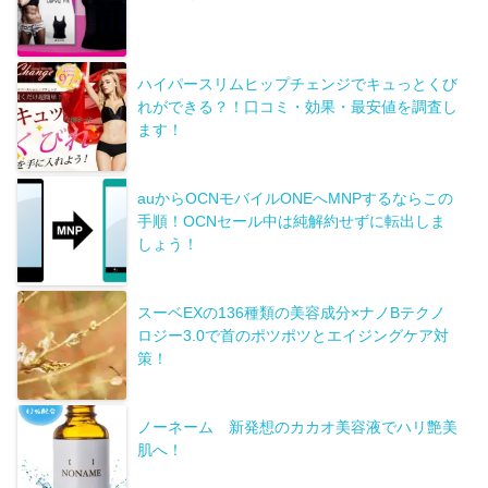
ハイパースリムヒップチェンジでキュっとくび
れができる？！口コミ・効果・最安値を調査し
ます！
auからOCNモバイルONEへMNPするならこの
手順！OCNセール中は純解約せずに転出しま
しょう！
スーベEXの136種類の美容成分×ナノBテクノ
ロジー3.0で首のポツポツとエイジングケア対
策！
ノーネーム 新発想のカカオ美容液でハリ艶美
肌へ！