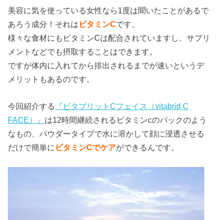
美容に気を使っている女性なら1度は聞いたことがあるで
あろう成分！それは
ビタミンC
です。
様々な食材にもビタミンCは配合されていますし、サプリ
メントなどでも摂取することはできます。
ですが体内に入れてから排出されるまでが速いというデ
メリットもあるのです。
今回紹介する
『ビタブリットCフェイス（vitabrid C
FACE）』
は12時間継続されるビタミンcのパックのよう
なもの、パウダータイプで水に溶かして顔に浸透させる
だけで簡単に
ビタミンCでケア
ができるんです。