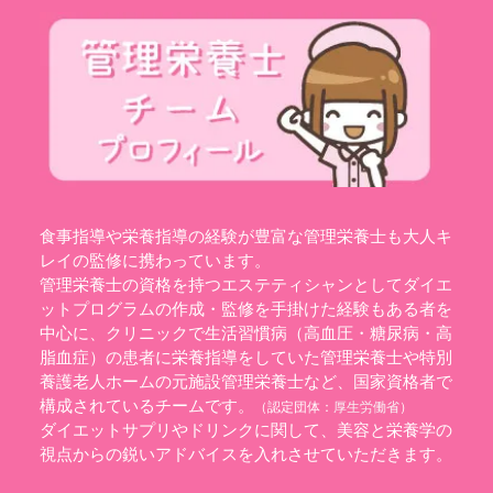
食事指導や栄養指導の経験が豊富な管理栄養士も大人キ
レイの監修に携わっています。
管理栄養士の資格を持つエステティシャンとしてダイエ
ットプログラムの作成・監修を手掛けた経験もある者を
中心に、クリニックで生活習慣病（高血圧・糖尿病・高
脂血症）の患者に栄養指導をしていた管理栄養士や特別
養護老人ホームの元施設管理栄養士など、国家資格者で
構成されているチームです。
（認定団体：
厚生労働省
）
ダイエットサプリやドリンクに関して、美容と栄養学の
視点からの鋭いアドバイスを入れさせていただきます。