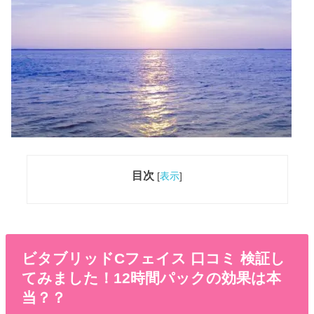
目次
[
表示
]
ビタブリッドCフェイス 口コミ 検証し
てみました！12時間パックの効果は本
当？？