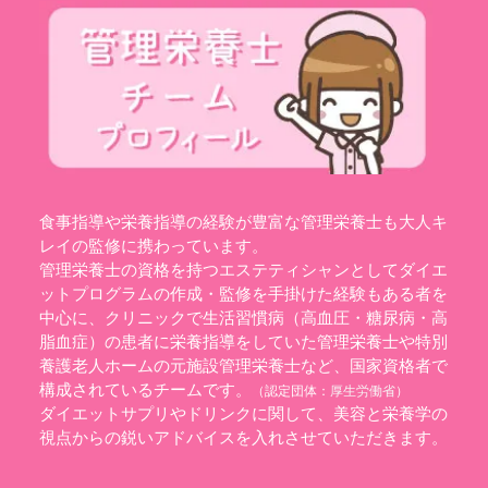
食事指導や栄養指導の経験が豊富な管理栄養士も大人キ
レイの監修に携わっています。
管理栄養士の資格を持つエステティシャンとしてダイエ
ットプログラムの作成・監修を手掛けた経験もある者を
中心に、クリニックで生活習慣病（高血圧・糖尿病・高
脂血症）の患者に栄養指導をしていた管理栄養士や特別
養護老人ホームの元施設管理栄養士など、国家資格者で
構成されているチームです。
（認定団体：
厚生労働省
）
ダイエットサプリやドリンクに関して、美容と栄養学の
視点からの鋭いアドバイスを入れさせていただきます。