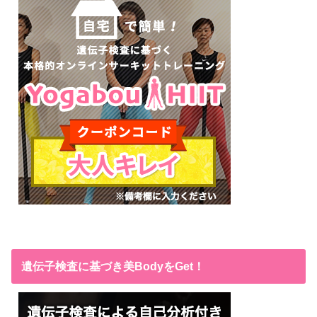
遺伝子検査に基づき美BodyをGet！