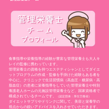
食事指導や栄養指導の経験が豊富な管理栄養士も大人キ
レイの監修に携わっています。
管理栄養士の資格を持つエステティシャンとしてダイエ
ットプログラムの作成・監修を手掛けた経験もある者を
中心に、クリニックで生活習慣病（高血圧・糖尿病・高
脂血症）の患者に栄養指導をしていた管理栄養士や特別
養護老人ホームの元施設管理栄養士など、国家資格者で
構成されているチームです。
（認定団体：
厚生労働省
）
ダイエットサプリやドリンクに関して、美容と栄養学の
視点からの鋭いアドバイスを入れさせていただきます。