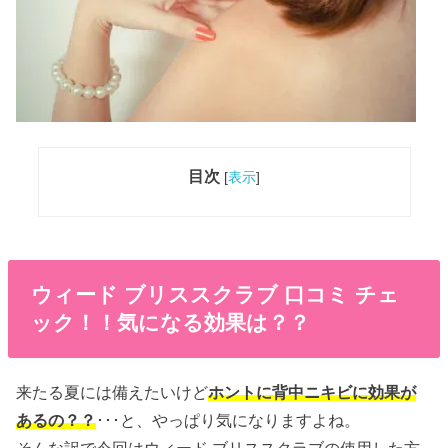
目次
[
表示
]
ウィード ブリススクラブ 口コミ チェ
ック！！気になる効果は？？
来たる夏には備えたいけど
ホントに背中ニキビに効果が
あるの？？
･･･と、やっぱり気になりますよね。