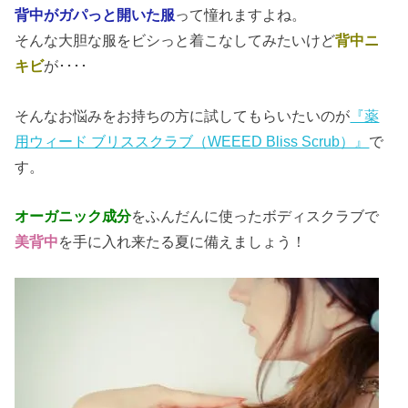
背中がガパっと開いた服
って憧れますよね。
そんな大胆な服をビシっと着こなしてみたいけど
背中ニ
キビ
が････
そんなお悩みをお持ちの方に試してもらいたいのが
『薬
用ウィード ブリススクラブ（WEEED Bliss Scrub）』
で
す。
オーガニック成分
をふんだんに使ったボディスクラブで
美背中
を手に入れ来たる夏に備えましょう！