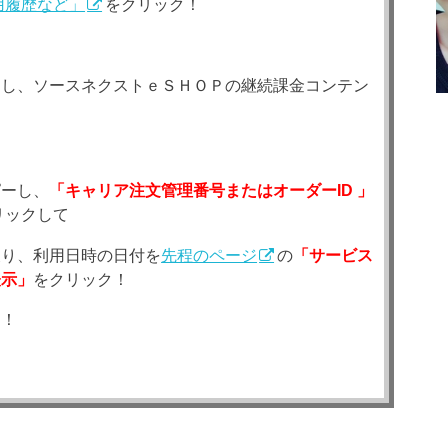
用履歴など」
をクリック！
クし、ソースネクストｅＳＨＯＰの継続課金コンテン
ピーし、
「キャリア注文管理番号またはオーダーID 」
リックして
戻り、利用日時の日付を
先程のページ
の
「サービス
表示」
をクリック！
ク！