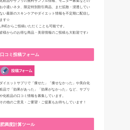
化粧品やサプリの無料サンプル情報、モニター募集などの
お小遣いネタ、限定特別割引商品、まだ拡散・浸透してい
ない最新のスキンケアやダイエット情報を不定期に配信し
ます☆
LINEからご投稿いただくことも可能です。
皆様からのお得な商品・美容情報のご投稿も大歓迎です♪
口コミ投稿フォーム
ダイエットサプリで「痩せた」「痩せなかった」や美白化
粧品で「効果があった」「効果がなかった」など、サプリ
や化粧品の口コミ情報を募集しています。
その他のご意見・ご要望・ご提案もお待ちしています！
肥満度計算ツール