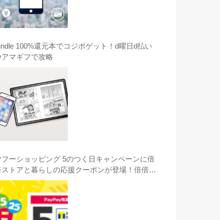
indle 100%還元本でコジポゲット！d曜日d払い
やアマギフで攻略
ヤフーショッピング 5のつく日キャンペーンに倍
倍ストアと暮らしの応援クーポンが登場！倍倍ス
トアのコジマのGOPRO HERO8がオススメ！