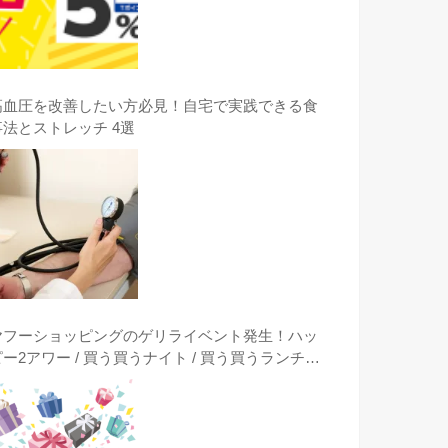
高血圧を改善したい方必見！自宅で実践できる食
事法とストレッチ 4選
ヤフーショッピングのゲリライベント発生！ハッ
ピー2アワー / 買う買うナイト / 買う買うランチタ
イム / クーポンは突然に出現時に激安購入する方
法