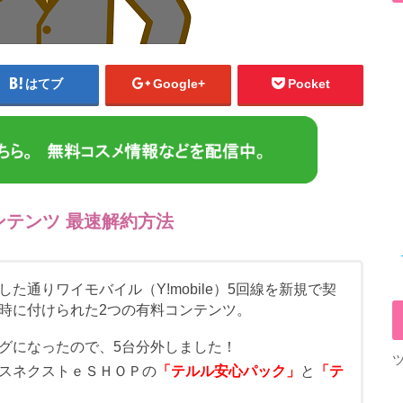
はてブ
Google+
Pocket
ンテンツ 最速解約方法
た通りワイモバイル（Y!mobile）5回線を新規で契
時に付けられた2つの有料コンテンツ。
グになったので、5台分外しました！
スネクストｅＳＨＯＰの
「テルル安心パック」
と
「テ