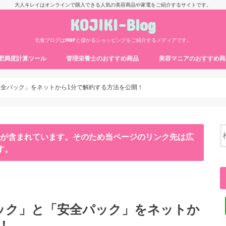
大人キレイはオンラインで購入できる人気の美容商品や家電をご紹介するサイトです。
KOJIKI-Blog
乞食ブログはMNPと儲かるショッピングをご紹介するメディアです。
・肥満度計算ツール
管理栄養士のおすすめ商品
美容マニアのおすすめ商
全パック」をネットから1分で解約する方法を公開！
ンが含まれています。そのため当ページのリンク先は広
す。
ック」と「安全パック」をネットか
！