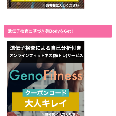
遺伝子検査に基づき美BodyをGet！