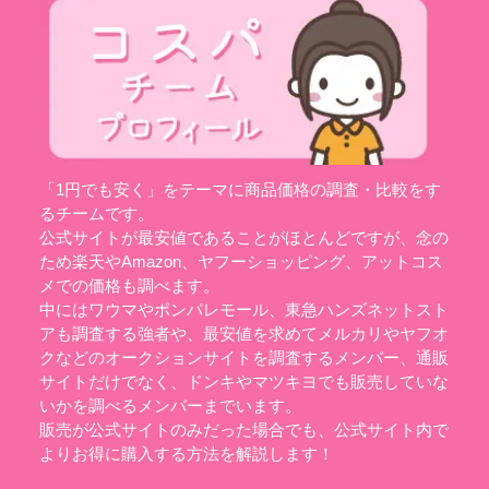
「1円でも安く」をテーマに商品価格の調査・比較をす
るチームです。
公式サイトが最安値であることがほとんどですが、念の
ため楽天やAmazon、ヤフーショッピング、アットコス
メでの価格も調べます。
中にはワウマやポンパレモール、東急ハンズネットスト
アも調査する強者や、最安値を求めてメルカリやヤフオ
クなどのオークションサイトを調査するメンバー、通販
サイトだけでなく、ドンキやマツキヨでも販売していな
いかを調べるメンバーまでいます。
販売が公式サイトのみだった場合でも、公式サイト内で
よりお得に購入する方法を解説します！