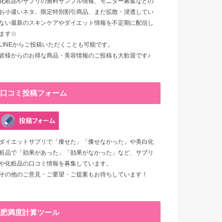
化粧品やサプリの無料サンプル情報、モニター募集などの
お小遣いネタ、限定特別割引商品、まだ拡散・浸透してい
ない最新のスキンケアやダイエット情報を不定期に配信し
ます☆
LINEからご投稿いただくことも可能です。
皆様からのお得な商品・美容情報のご投稿も大歓迎です♪
口コミ投稿フォーム
ダイエットサプリで「痩せた」「痩せなかった」や美白化
粧品で「効果があった」「効果がなかった」など、サプリ
や化粧品の口コミ情報を募集しています。
その他のご意見・ご要望・ご提案もお待ちしています！
肥満度計算ツール