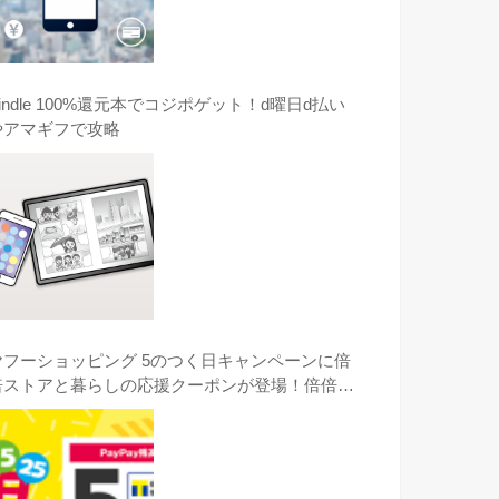
indle 100%還元本でコジポゲット！d曜日d払い
やアマギフで攻略
ヤフーショッピング 5のつく日キャンペーンに倍
倍ストアと暮らしの応援クーポンが登場！倍倍ス
トアのコジマのGOPRO HERO8がオススメ！