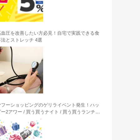
高血圧を改善したい方必見！自宅で実践できる食
事法とストレッチ 4選
ヤフーショッピングのゲリライベント発生！ハッ
ピー2アワー / 買う買うナイト / 買う買うランチタ
イム / クーポンは突然に出現時に激安購入する方
法