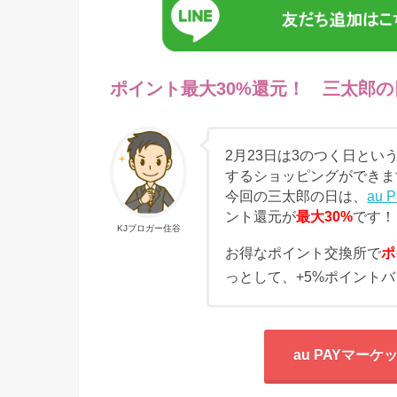
ポイント最大30%還元！ 三太郎の
2月23日は3のつく日とい
するショッピングができま
今回の三太郎の日は、
au
ント還元が
最大30%
です！
KJブロガー住谷
お得なポイント交換所で
ポ
っとして、+5%ポイント
au PAYマー