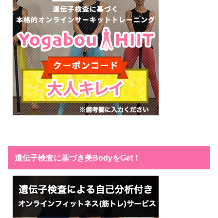
遺伝子検査に基づき美BodyをGet！