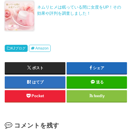
ネムリヒメは眠っている間に女度をUP！その
効果や評判を調査しました！
KJブログ
Amazon
ポスト
シェア
はてブ
送る
Pocket
feedly
コメントを残す