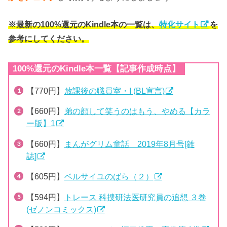
※最新の100%還元のKindle本の一覧は、
特化サイト
を
参考にしてください。
100%還元のKindle本一覧【記事作成時点】
【770円】
放課後の職員室・I (BL宣言)
【660円】
弟の顔して笑うのはもう、やめる【カラ
ー版】1
【660円】
まんがグリム童話 2019年8月号[雑
誌]
【605円】
ベルサイユのばら（２）
【594円】
トレース 科捜研法医研究員の追想 ３巻
(ゼノンコミックス)