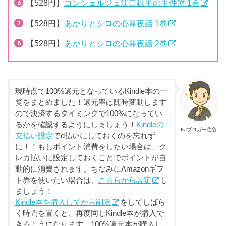
【528円】
コンシェルジュ江口鉄平の事件簿 1巻
【528円】
あかりとシロの心霊夜話 1巻
【528円】
あかりとシロの心霊夜話 2巻
現時点で100%還元となっているKindle本の一
覧をまとめました！還元率は随時変動します
ので決済するタイミングで100%になってい
るかを確認するようにしましょう！
Kindleの
KJブロガー住谷
支払い設定
でd払いにしておくのを忘れず
に！！もしポイント消費をしたい場合は、ク
レカ払いに設定しておくことでポイントが自
動的に消費されます。ちなみにAmazonギフ
ト券を使いたい場合は、
こちらから設定
し
ましょう！
Kindle本を購入してから削除
をしてしばら
く時間を置くと、再度同じKindle本が購入で
きるようになります。100%還元本が購入し