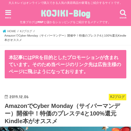
大人キレイはオンラインで購入できる人気の美容商品や家電をご紹介するサイトです。
KOJIKI-Blog
menu
search
乞食ブログはMNPと儲かるショッピングをご紹介するメディアです。
HOME
KJブログ
AmazonでCyber Monday（サイバーマンデー）開催中！特価のプレステ4と100%還元Kindle
本がオススメ
本記事にはPRを目的としたプロモーションが含まれ
ています。そのため当ページのリンク先は広告主様の
ページに飛ぶようになっております。
2019.12.06
KJブログ
AmazonでCyber Monday（サイバーマンデ
ー）開催中！特価のプレステ4と100%還元
Kindle本がオススメ