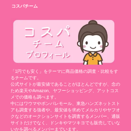
コスパチーム
「1円でも安く」をテーマに商品価格の調査・比較をす
るチームです。
公式サイトが最安値であることがほとんどですが、念の
ため楽天やAmazon、ヤフーショッピング、アットコス
メでの価格も調べます。
中にはワウマやポンパレモール、東急ハンズネットスト
アも調査する強者や、最安値を求めてメルカリやヤフオ
クなどのオークションサイトを調査するメンバー、通販
サイトだけでなく、ドンキやマツキヨでも販売していな
いかを調べるメンバーまでいます。