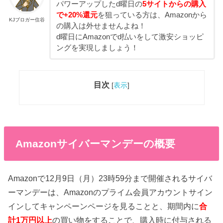
パワーアップしたd曜日の
5サイトからの購入
で+20%還元
を狙っている方は、Amazonから
KJブロガー住谷
の購入は外せませんよね！
d曜日にAmazonでd払いをして激安ショッピ
ングを実現しましょう！
目次
[
表示
]
Amazonサイバーマンデーの概要
Amazonで12月9日（月）23時59分まで開催されるサイバ
ーマンデーは、Amazonのプライム会員アカウントサイン
インしてキャンペーンページを見ることと、期間内に
合
計1万円以上
の買い物をすることで、購入時に付与される