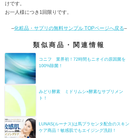
けです。
お一人様につき1回限りです。
–
化粧品・サプリの無料サンプル TOPページへ戻る
–
類似商品・関連情報
コニフ 業界初！72時間もニオイの原因菌を
100%除菌！
みどり酵素 ミドリムシ×酵素なサプリメン
ト！
LUNAS(ルーナス)は馬プラセンタ配合のスキン
ケア商品！敏感肌でもエイジング洗顔！