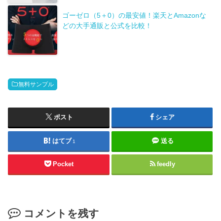
ゴーゼロ（5＋0）の最安値！楽天とAmazonな
どの大手通販と公式を比較！
無料サンプル
ポスト
シェア
はてブ
送る
1
Pocket
feedly
コメントを残す