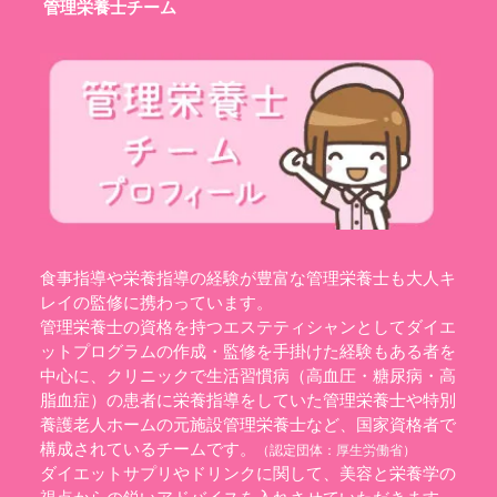
管理栄養士チーム
食事指導や栄養指導の経験が豊富な管理栄養士も大人キ
レイの監修に携わっています。
管理栄養士の資格を持つエステティシャンとしてダイエ
ットプログラムの作成・監修を手掛けた経験もある者を
中心に、クリニックで生活習慣病（高血圧・糖尿病・高
脂血症）の患者に栄養指導をしていた管理栄養士や特別
養護老人ホームの元施設管理栄養士など、国家資格者で
構成されているチームです。
（認定団体：
厚生労働省
）
ダイエットサプリやドリンクに関して、美容と栄養学の