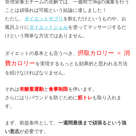
管理栄養士チームの見解では、一週間で3kgの減量を行う
ことは頑張れば可能という結論に達しました！
ただし、
ダイエットサプリ
を飲むだけというものや、お
風呂上りに
ダイエットジェル
を塗ってマッサージするだ
けという簡単な方法ではありません。
摂取カロリー ＜ 消
ダイエットの基本とも言うべき、
費カロリー
を実現するもっとも効果的と思われる方法
を続けなければなりません。
それは
有酸素運動
と
食事制限
を伴います。
さらにはリバウンドを防ぐために
筋トレ
も取り入れま
す。
まず、前提条件として、
一週間最後まで頑張るという強
い意志
が必要です。