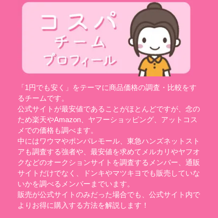
「1円でも安く」をテーマに商品価格の調査・比較をす
るチームです。
公式サイトが最安値であることがほとんどですが、念の
ため楽天やAmazon、ヤフーショッピング、アットコス
メでの価格も調べます。
中にはワウマやポンパレモール、東急ハンズネットスト
アも調査する強者や、最安値を求めてメルカリやヤフオ
クなどのオークションサイトを調査するメンバー、通販
サイトだけでなく、ドンキやマツキヨでも販売していな
いかを調べるメンバーまでいます。
販売が公式サイトのみだった場合でも、公式サイト内で
よりお得に購入する方法を解説します！