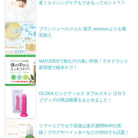
査！エイジングケアもできるってホント？？
ブランジュールジェル 楽天 amazonよりも激
安購入
NATUDEOで飲む汗の臭い対策！デオドラント
新習慣で根本ケア！
OLOKA ピンクディルド ダブルスキン 注目ラ
ブグッズの商品概要をまとめました！
リマーユプラセラ原液は楽天週間MVPの実
績！ブログやツイッターなどのSNSでも話題！