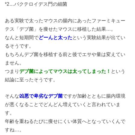
*2…バクテロイデス門の細菌
ある実験で太ったマウスの腸内にあったファーミキュー
テス「デブ菌」を痩せたマウスに移植した結果…。
なんと短期間で
どーんと太った
という実験結果が出てい
るそうです。
もちろんデブ菌を移植する前と後でエサや量は変えてい
ません。
つまり
デブ菌によってマウスは太ってしまった！
という
結論に至ったそうです。
そんな
凶悪で卑劣なデブ菌
ですが加齢とともに腸内環境
が悪くなることでどんどん増えていくと言われていま
す。
年齢を重ねるたびに痩せにくい体質へとなっていくんで
すね…。