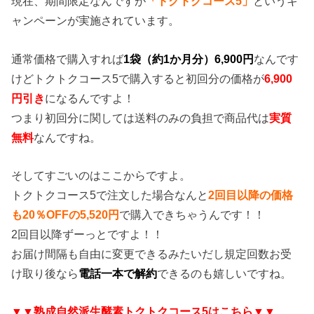
現在、期間限定なんですが
「トクトクコース5」
というキ
ャンペーンが実施されています。
通常価格で購入すれば
1袋（約1か月分）6,900円
なんです
けどトクトクコース5で購入すると初回分の価格が
6,900
円引き
になるんですよ！
つまり初回分に関しては送料のみの負担で商品代は
実質
無料
なんですね。
そしてすごいのはここからですよ。
トクトクコース5で注文した場合なんと
2回目以降の価格
も20％OFFの5,520円
で購入できちゃうんです！！
2回目以降ずーっとですよ！！
お届け間隔も自由に変更できるみたいだし規定回数お受
け取り後なら
電話一本で解約
できるのも嬉しいですね。
▼▼熟成自然派生酵素トクトクコース5はこちら▼▼