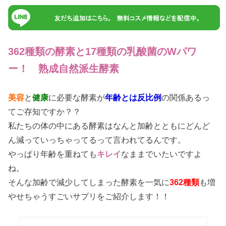
362種類の酵素と17種類の乳酸菌のWパワ
ー！ 熟成自然派生酵素
美容
と
健康
に必要な酵素が
年齢とは反比例
の関係あるっ
てご存知ですか？？
私たちの体の中にある酵素はなんと加齢とともにどんど
ん減っていっちゃってるって言われてるんです。
やっぱり年齢を重ねても
キレイ
なままでいたいですよ
ね。
そんな加齢で減少してしまった酵素を一気に
362種類
も増
やせちゃうすごいサプリをご紹介します！！