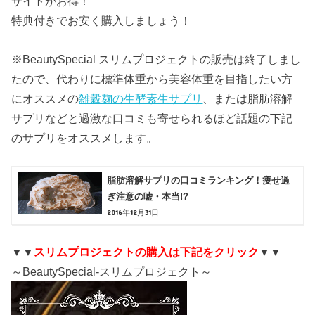
サイトがお得！
特典付きでお安く購入しましょう！
※BeautySpecial スリムプロジェクトの販売は終了しまし
たので、代わりに標準体重から美容体重を目指したい方
にオススメの
雑穀麹の生酵素生サプリ
、または脂肪溶解
サプリなどと過激な口コミも寄せられるほど話題の下記
のサプリをオススメします。
脂肪溶解サプリの口コミランキング！痩せ過
ぎ注意の嘘・本当!?
2016年12月31日
▼▼
スリムプロジェクトの購入は下記をクリック
▼▼
～BeautySpecial-スリムプロジェクト～