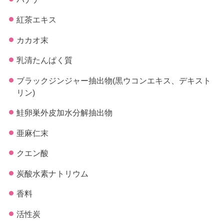
紅茶エキス
カカオ末
乳清たんぱく質
ブラックジンジャー抽出物(黒ウコンエキス、デキスト
リン)
鮭卵巣外皮加水分解抽出物
亜麻仁末
クエン酸
炭酸水素ナトリウム
香料
活性炭