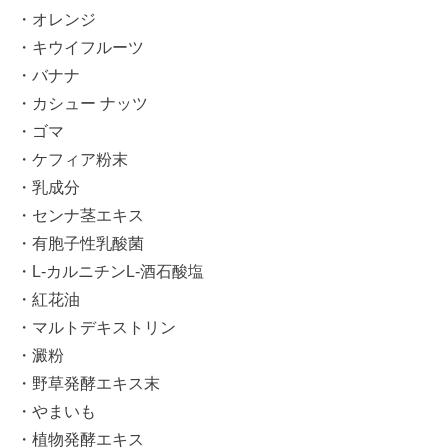
・オレンジ
・キウイフルーツ
・バナナ
・カシュー ナッツ
・ゴマ
・ケフィア粉末
・乳成分
・センナ茎エキス
・有胞子性乳酸菌
・L-カルニチンL-酒石酸塩
・紅花油
・マルトデキストリン
・澱粉
・野草発酵エキス末
・やまいも
・植物発酵エキス