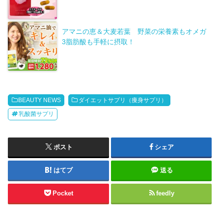
アマニの恵＆大麦若葉 野菜の栄養素もオメガ
3脂肪酸も手軽に摂取！
BEAUTY NEWS
ダイエットサプリ（痩身サプリ）
乳酸菌サプリ
ポスト
シェア
はてブ
送る
Pocket
feedly