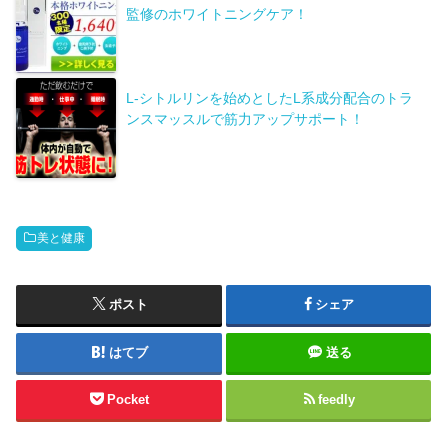
監修のホワイトニングケア！
L-シトルリンを始めとしたL系成分配合のトラ
ンスマッスルで筋力アップサポート！
美と健康
ポスト
シェア
はてブ
送る
Pocket
feedly