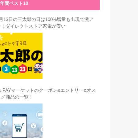
年間ベスト10
3月13日の三太郎の日は100%増量も出現で激ア
ツ！ダイレクトストア家電が安い
au PAYマーケットのクーポン&エントリー&オス
スメ商品の一覧！