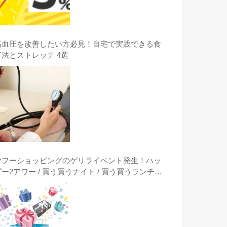
高血圧を改善したい方必見！自宅で実践できる食
事法とストレッチ 4選
ヤフーショッピングのゲリライベント発生！ハッ
ピー2アワー / 買う買うナイト / 買う買うランチタ
イム / クーポンは突然に出現時に激安購入する方
法