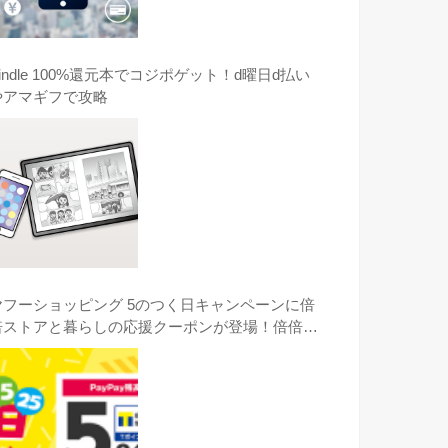
indle 100%還元本でコジポゲット！d曜日d払い
やアマギフで攻略
ヤフーショッピング 5のつく日キャンペーンに倍
倍ストアと暮らしの応援クーポンが登場！倍倍ス
トアのコジマのGOPRO HERO8がオススメ！