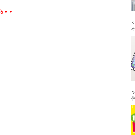
ら▼▼
K