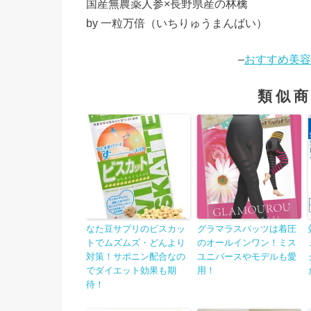
国産無農薬人参×長野県産の林檎
by 一粒万倍（いちりゅうまんばい）
–
おすすめ美容
類似
なた豆サプリのビスカッ
グラマラスパッツは着圧
トでムズムズ・どんより
のオールインワン！ミス
対策！サポニン配合なの
ユニバースやモデルも愛
でダイエット効果も期
用！
待！