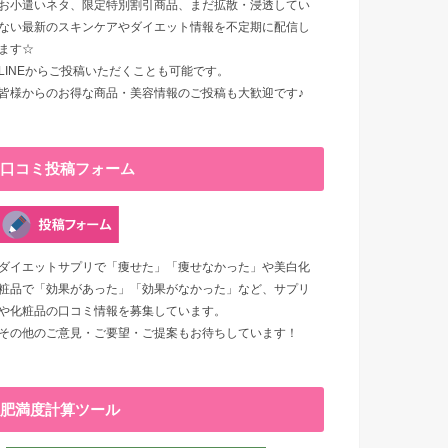
お小遣いネタ、限定特別割引商品、まだ拡散・浸透してい
ない最新のスキンケアやダイエット情報を不定期に配信し
ます☆
LINEからご投稿いただくことも可能です。
皆様からのお得な商品・美容情報のご投稿も大歓迎です♪
口コミ投稿フォーム
ダイエットサプリで「痩せた」「痩せなかった」や美白化
粧品で「効果があった」「効果がなかった」など、サプリ
や化粧品の口コミ情報を募集しています。
その他のご意見・ご要望・ご提案もお待ちしています！
肥満度計算ツール