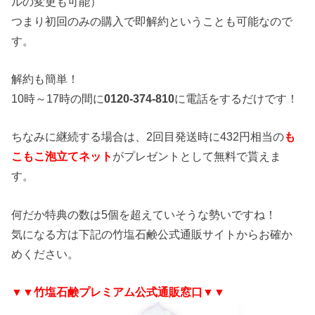
ルの変更も可能）
つまり初回のみの購入で即解約ということも可能なので
す。
解約も簡単！
10時～17時の間に
0120-374-810
に電話をするだけです！
ちなみに継続する場合は、2回目発送時に432円相当の
も
こもこ泡立てネット
がプレゼントとして無料で貰えま
す。
何だか特典の数は5個を超えていそうな勢いですね！
気になる方は下記の竹塩石鹸公式通販サイトからお確か
めください。
▼▼竹塩石鹸プレミアム公式通販窓口▼▼