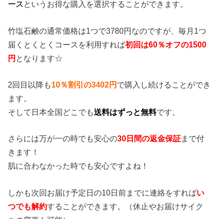
ース
というお得な購入を選択することができます。
竹塩石鹸の通常価格は1つで3780円なのですが、毎月1つ
届くとくとくコースを利用すれば
初回は60％オフの1500
円
となります☆
2回目以降も
10％割引の3402円
で購入し続けることができ
ます。
そして日本全国どこでも
送料はずっと無料
です。
さらには万が一の時でも安心の
30日間の返金保証
まで付
きます！
肌に合わなかった時でも安心ですよね！
しかも次回お届け予定日の10日前までに連絡をすれば
い
つでも解約
することができます。（休止やお届けサイク