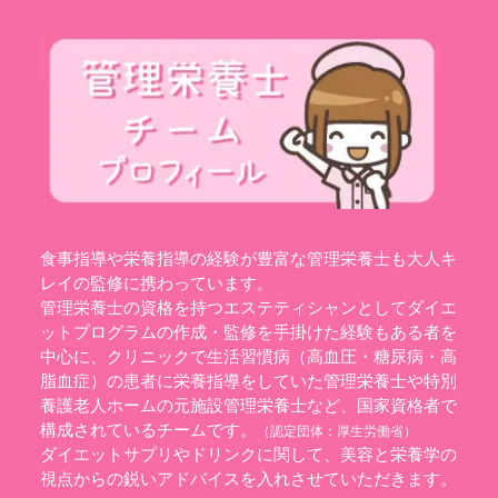
食事指導や栄養指導の経験が豊富な管理栄養士も大人キ
レイの監修に携わっています。
管理栄養士の資格を持つエステティシャンとしてダイエ
ットプログラムの作成・監修を手掛けた経験もある者を
中心に、クリニックで生活習慣病（高血圧・糖尿病・高
脂血症）の患者に栄養指導をしていた管理栄養士や特別
養護老人ホームの元施設管理栄養士など、国家資格者で
構成されているチームです。
（認定団体：
厚生労働省
）
ダイエットサプリやドリンクに関して、美容と栄養学の
視点からの鋭いアドバイスを入れさせていただきます。