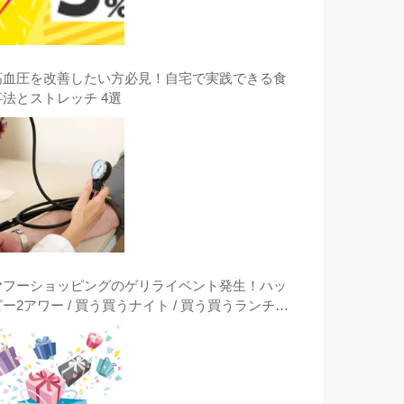
高血圧を改善したい方必見！自宅で実践できる食
事法とストレッチ 4選
ヤフーショッピングのゲリライベント発生！ハッ
ピー2アワー / 買う買うナイト / 買う買うランチタ
イム / クーポンは突然に出現時に激安購入する方
法