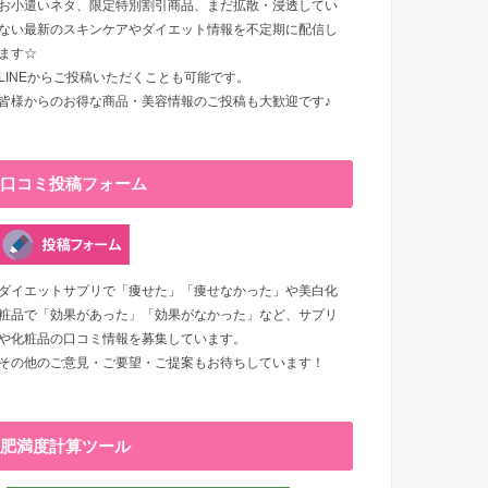
お小遣いネタ、限定特別割引商品、まだ拡散・浸透してい
ない最新のスキンケアやダイエット情報を不定期に配信し
ます☆
LINEからご投稿いただくことも可能です。
皆様からのお得な商品・美容情報のご投稿も大歓迎です♪
口コミ投稿フォーム
ダイエットサプリで「痩せた」「痩せなかった」や美白化
粧品で「効果があった」「効果がなかった」など、サプリ
や化粧品の口コミ情報を募集しています。
その他のご意見・ご要望・ご提案もお待ちしています！
肥満度計算ツール