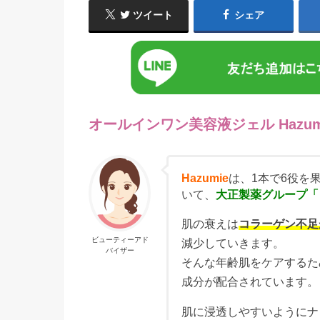
ツイート
シェア
オールインワン美容液ジェル Hazumi
Hazumie
は、1本で6役を
いて、
大正製薬グループ「
肌の衰えは
コラーゲン不足
ビューティーアド
減少していきます。
バイザー
そんな年齢肌をケアするため
成分が配合されています。
肌に浸透しやすいようにナ