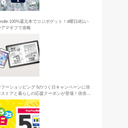
indle 100%還元本でコジポゲット！d曜日d払い
やアマギフで攻略
ヤフーショッピング 5のつく日キャンペーンに倍
倍ストアと暮らしの応援クーポンが登場！倍倍ス
トアのコジマのGOPRO HERO8がオススメ！