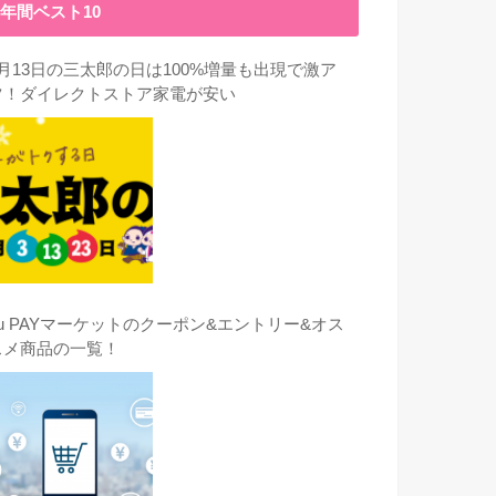
年間ベスト10
3月13日の三太郎の日は100%増量も出現で激ア
ツ！ダイレクトストア家電が安い
au PAYマーケットのクーポン&エントリー&オス
スメ商品の一覧！