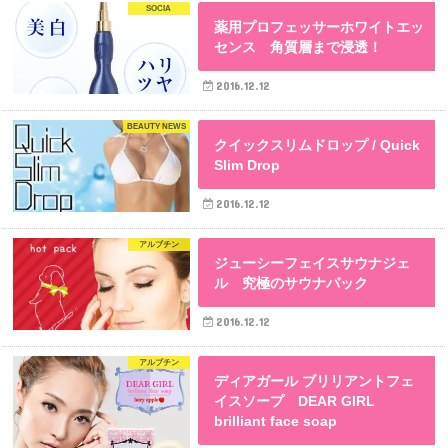
SOCIA
薬用プロフェッサーホワイトエッ
センス 角質層まで浸透！
2016.12.12
BEAUTY NEWS
クイックスリムドロップ / Quick
Slim Drop
2016.12.12
アルブチン
ジューシーフェイスサウナジェ
ル 究極のサウナパック
2016.12.12
アルブチン
ディアガール ブリリアントフェ
イスソープ DEAR GIRL
brilliant face soap