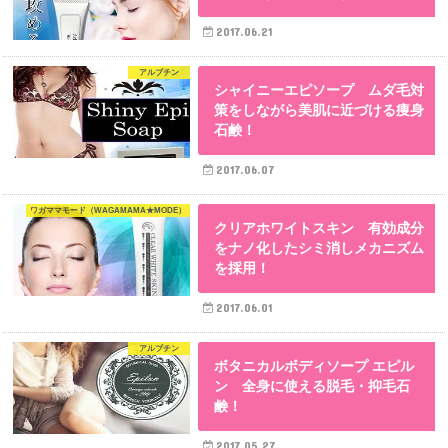
2017.06.21
アルブチン
シャイニーエピソープ ムダ毛対
策をしながら美肌に近づける痩身
石鹸！
2017.06.07
ワガママモード（WAGAMAMA★MODE）
クリアホワイトスキン 有効成分
をナノ化したシミ消しメカニズム
を採用！
2017.06.01
アルブチン
ボタニカルボディソープ エピル
ン 全身に使える脱毛・抑毛石
鹸！
2017.05.27