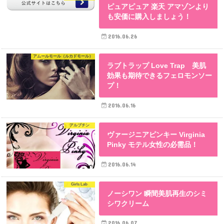
ピュアピュア 楽天 アマゾンより
も安価に購入しましょう！
2016.06.26
アムールモール（ルカドモール）
ラブトラップ Love Trap 美肌
効果も期待できるフェロモンソー
プ！
2016.06.16
アルブチン
ヴァージニアピンキー Virginia
Pinky モテル女性の必需品！
2016.06.14
Girls Lab
ノーシワン 瞬間美肌再生のシミ
シワクリーム
2016.06.07