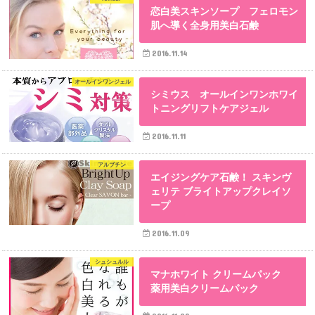
恋白美スキンソープ フェロモン
肌へ導く全身用美白石鹸
2016.11.14
オールインワンジェル
シミウス オールインワンホワイ
トニングリフトケアジェル
2016.11.11
アルブチン
エイジングケア石鹸！ スキンヴ
ェリテ ブライトアップクレイソ
ープ
2016.11.09
シュシュルル
マナホワイト クリームパック
薬用美白クリームパック