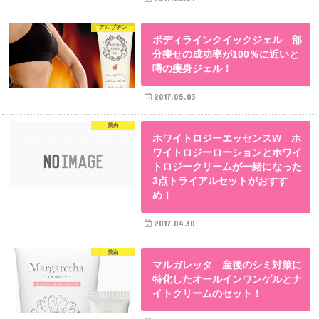
アルブチン
ボディラインクイックジェル 部
分痩せの成功率が100％に近いと
噂の痩身ジェル！
2017.05.03
美白
ホワイトロジーエッセンスW ホ
ワイトロジーローションとホワイ
トロジークリームが一緒になった
3点トライアルセットがおすす
め！
2017.04.30
美白
マルガレッタ 産後のシミ対策に
特化したオールインワンゲルとナ
イトクリームのセット！