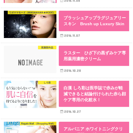
2016.11.08
ワガママモード（WAGAMAMA★MODE）
ブラッシュアップラグジュアリー
スキン Brush up Luxury Skin
2016.11.07
医薬部外品
ラスター ひざ下の黒ずみケア専
用薬用濃密クリーム
2016.10.28
しろ彩
白漢 しろ彩は医学誌で赤みが軽
減できると結論付けられた赤ら顔
ケア専用の化粧水！
2016.10.27
Regalo Mall （Shopping Mall）
アルバニア ホワイトニングクリ