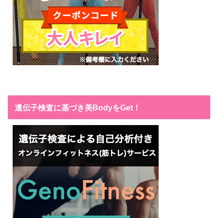
遺伝子検査に基づき美BodyをGet！