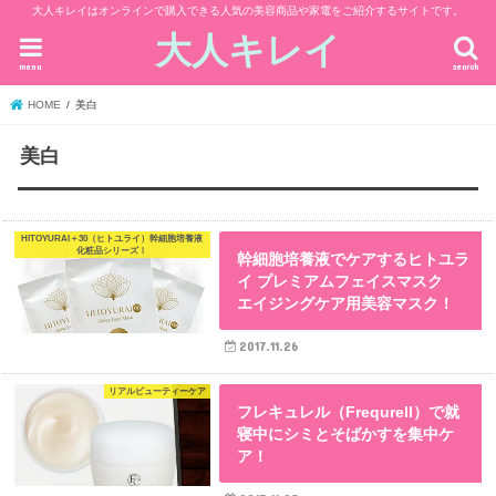
大人キレイはオンラインで購入できる人気の美容商品や家電をご紹介するサイトです。
大人キレイ
menu
search
HOME
美白
美白
HITOYURAI＋30（ヒトユライ）幹細胞培養液
化粧品シリーズ！
幹細胞培養液でケアするヒトユラ
イ プレミアムフェイスマスク
エイジングケア用美容マスク！
2017.11.26
リアルビューティーケア
フレキュレル（Frequrell）で就
寝中にシミとそばかすを集中ケ
ア！