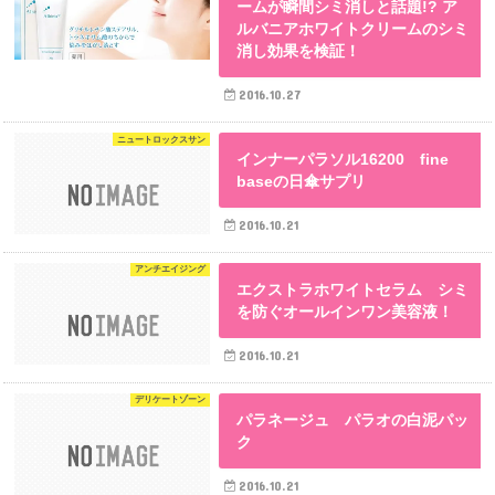
ームが瞬間シミ消しと話題!? ア
ルバニアホワイトクリームのシミ
消し効果を検証！
2016.10.27
ニュートロックスサン
インナーパラソル16200 fine
baseの日傘サプリ
2016.10.21
アンチエイジング
エクストラホワイトセラム シミ
を防ぐオールインワン美容液！
2016.10.21
デリケートゾーン
パラネージュ パラオの白泥パッ
ク
2016.10.21