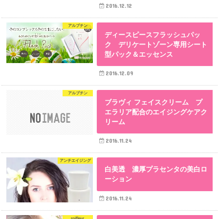
2016.12.12
アルブチン
ディースピースフラッシュパッ
ク デリケートゾーン専用シート
型パック＆エッセンス
2016.12.09
アルブチン
ブラヴィ フェイスクリーム プ
エラリア配合のエイジングケアク
リーム
2016.11.24
アンチエイジング
白美透 濃厚プラセンタの美白ロ
ーション
2016.11.24
roifleur