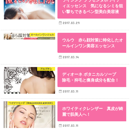
ィエッセンス 気になるシミを狙
い撃ちできるペン型美白美容液
2017.03.29
オールインワンジェル
ウルウ 赤ら顔対策に特化したオ
ールインワン美容エッセンス
2017.03.14
アルブチン
ディオーネ ボタニカルソープ
除毛・抑毛と痩身成分を配合！
2017.03.11
ワガママモード（WAGAMAMA★MODE）
ホワイティクレンザー 真皮が綺
麗で肌美人へ！
2017.03.11