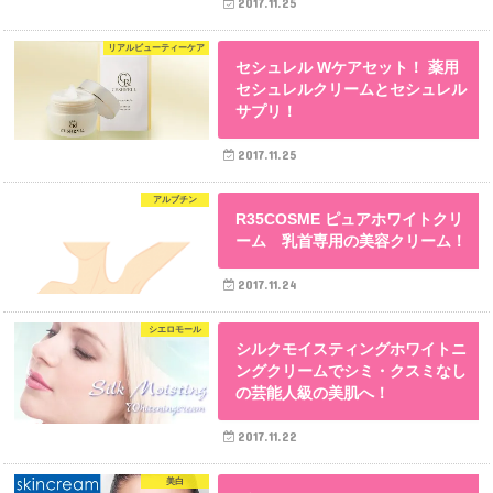
2017.11.25
リアルビューティーケア
セシュレル Wケアセット！ 薬用
セシュレルクリームとセシュレル
サプリ！
2017.11.25
アルブチン
R35COSME ピュアホワイトクリ
ーム 乳首専用の美容クリーム！
2017.11.24
シエロモール
シルクモイスティングホワイトニ
ングクリームでシミ・クスミなし
の芸能人級の美肌へ！
2017.11.22
美白