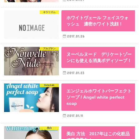
キラリズム
ホワイトヴェール フェイスウォ
ッシュ 濃密ホワイト洗顔！
2017.01.26
アルブチン
ヌーベルヌード デリケートゾー
ンにも使える消臭ボディソープ！
2017.01.23
Girls Lab
エンジェルホワイトパーフェクト
ソープ / Angel white perfect
soap
2017.01.11
美白
美白 方法 2017年はこの化粧品