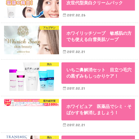
次世代型美白クリームパック
2017.02.26
アルブチン
ホワイリッチソープ 敏感肌の方
でも使える白雪美肌ソープ
2017.02.21
美白
いちご鼻解消セット 目立つ毛穴
の黒ずみもしっかりケア！
2017.02.21
紫外線対策
ホワイピュア 医薬品でシミ・そ
ばかすを解消しましょう！
2017.02.21
美白