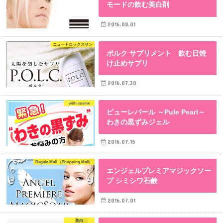
モードの飲む美白剤
2016.08.01
ニュートロックスサン
ポルク サプリメント 飲む日焼
け止めサプリ
2016.07.30
with cosme
ピューレパール ～Pule Pearl～
わきの黒ずみジェル
2016.07.15
Regalo Mall （Shopping Mall）
エンジェルプレミアマジックソー
プ シミシワ石鹸
2016.07.01
美白