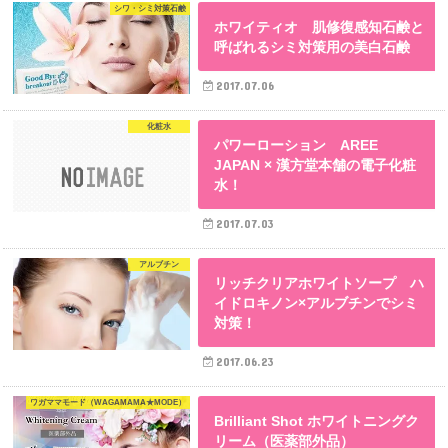
シワ・シミ対策石鹸
ホワイティオ 肌修復感知石鹸と
呼ばれるシミ対策用の美白石鹸
2017.07.06
化粧水
パワーローション AREE
JAPAN × 漢方堂本舗の電子化粧
水！
2017.07.03
アルブチン
リッチクリアホワイトソープ ハ
イドロキノン×アルブチンでシミ
対策！
2017.06.23
ワガママモード（WAGAMAMA★MODE）
Brilliant Shot ホワイトニングク
リーム（医薬部外品）