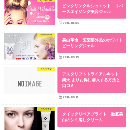
ほうれい線
ピンクリンクルシュエット リバ
ースエイジング美容ジェル
2016.10.05
Select mall
美白革命 医薬部外品のホワイト
ピーリングジェル
2016.09.19
アルブチン
アスタリフトトライアルキット
楽天 よりお得に購入する方法と
口コミ
2016.09.11
アルブチン
クイックリペアブライト 徹底美
白のシミ消しクリーム