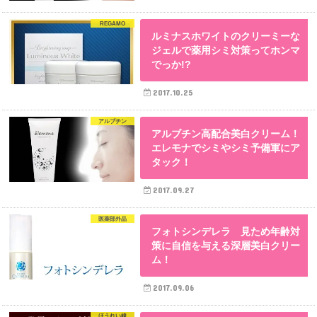
REGAMO
ルミナスホワイトのクリーミーな
ジェルで薬用シミ対策ってホンマ
でっか!?
2017.10.25
アルブチン
アルブチン高配合美白クリーム！
エレモナでシミやシミ予備軍にア
タック！
2017.09.27
医薬部外品
フォトシンデレラ 見ため年齢対
策に自信を与える深層美白クリー
ム！
2017.09.06
ほうれい線