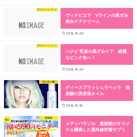
デリケートゾーン
ヴィナピエラ Vラインの黒ずみ
美白ケアクリーム
2016.10.20
デリケートゾーン
ハクビ 乳首の黒ずみケア 綺麗
なピンク色へ！
2016.10.20
ほうれい線
ディースプラッシュラベッラ 強
炭酸の美容液オイル
2016.10.18
悠悠館
メディパラソル 悠悠館がオリジ
ナル開発した紫外線対策サプリ