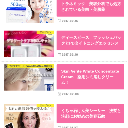
トラネミック 美容外科でも処方
されている美白・美肌薬
2017.02.15
アルブチン
ディースピース フラッシュパッ
クとPDタイトニングエッセンス
2017.02.10
ワガママモード（WAGAMAMA★MODE）
Skin Verite White Concentrate
Cream 薬用シミ消しクリー
ム！
2017.02.04
アルブチン
くちゃ石けん美シーサー 洗髪と
洗顔にお勧めの美容石鹸
2017.01.27