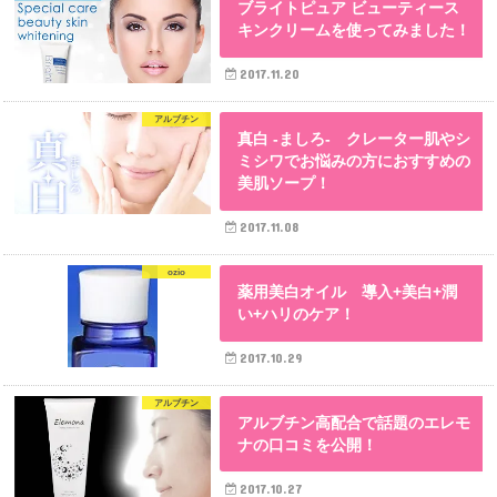
ブライトピュア ビューティース
キンクリームを使ってみました！
2017.11.20
アルブチン
真白 -ましろ- クレーター肌やシ
ミシワでお悩みの方におすすめの
美肌ソープ！
2017.11.08
ozio
薬用美白オイル 導入+美白+潤
い+ハリのケア！
2017.10.29
アルブチン
アルブチン高配合で話題のエレモ
ナの口コミを公開！
2017.10.27