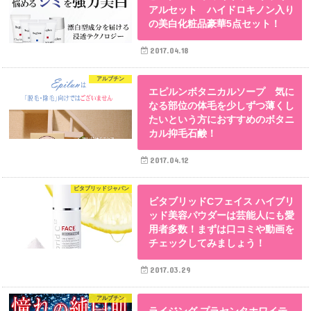
アルセット ハイドロキノン入り
の美白化粧品豪華5点セット！
2017.04.18
アルブチン
エピルンボタニカルソープ 気に
なる部位の体毛を少しずつ薄くし
たいという方におすすめのボタニ
カル抑毛石鹸！
2017.04.12
ビタブリッドジャパン
ビタブリッドCフェイス ハイブリ
ッド美容パウダーは芸能人にも愛
用者多数！まずは口コミや動画を
チェックしてみましょう！
2017.03.29
アルブチン
ライジング プラセンタホワイテ