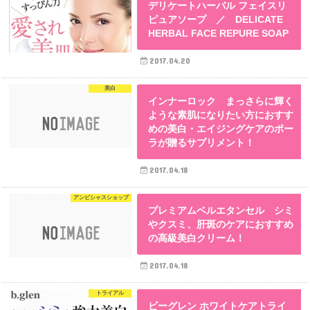
デリケートハーバル フェイスリ
ピュアソープ ／ DELICATE
HERBAL FACE REPURE SOAP
2017.04.20
美白
インナーロック まっさらに輝く
ような素肌になりたい方におすす
めの美白・エイジングケアのポー
ラが贈るサプリメント！
2017.04.18
アンビシャスショップ
プレミアムベルエタンセル シミ
やクスミ、肝斑のケアにおすすめ
の高級美白クリーム！
2017.04.18
トライアル
ビーグレン ホワイトケアトライ