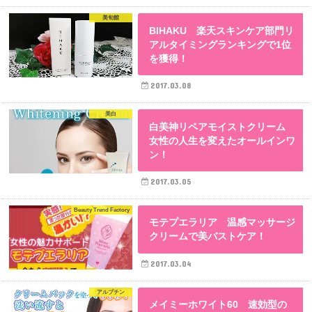
美旬館
BIHAKU 楽天スキンケア部門リ
アルタイミングランキングで1位
を獲得！
2017.03.08
美白
白美神リペアモイストクリーム
女性の人生を変えたオールインワ
ン！
2017.03.05
Beauty Trend Factory
モテプエラリア 温感マッサージ
クリームで美バストケア！
2017.03.04
アルブチン
メイミーホワイト60 速効型の