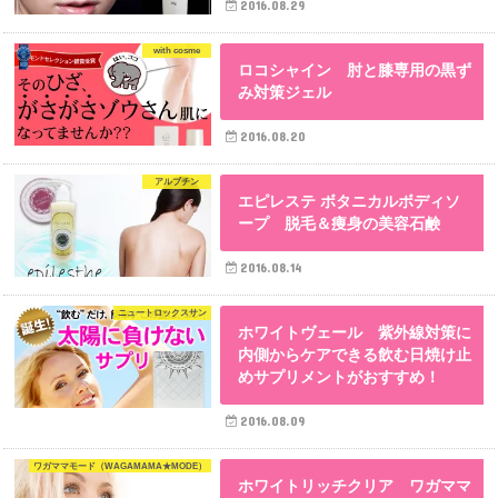
2016.08.29
with cosme
ロコシャイン 肘と膝専用の黒ず
み対策ジェル
2016.08.20
アルブチン
エピレステ ボタニカルボディソ
ープ 脱毛＆痩身の美容石鹸
2016.08.14
ニュートロックスサン
ホワイトヴェール 紫外線対策に
内側からケアできる飲む日焼け止
めサプリメントがおすすめ！
2016.08.09
ワガママモード（WAGAMAMA★MODE）
ホワイトリッチクリア ワガママ