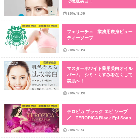
で徹底美白！
2016.12.30
Regalo Mall （Shopping Mall）
フェリーチェ 業務用痩身ビュー
ティーソープ
2016.12.24
医薬部外品
マスターホワイト薬用美白オイル
バーム シミ・くすみをなくして
美肌へ！
2016.12.20
Regalo Mall （Shopping Mall）
テロピカ ブラック エピ ソープ
／ TEROPICA Black Epi Soap
2016.12.14