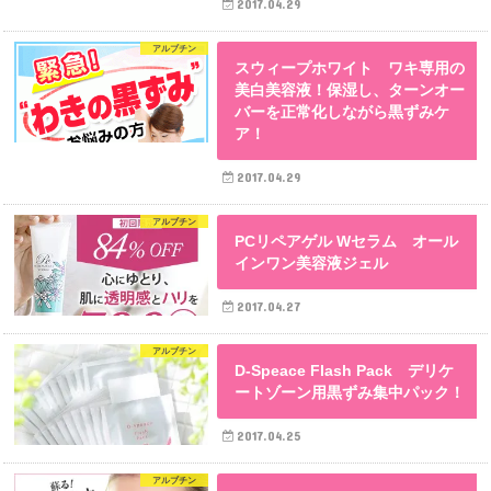
2017.04.29
アルブチン
スウィープホワイト ワキ専用の
美白美容液！保湿し、ターンオー
バーを正常化しながら黒ずみケ
ア！
2017.04.29
アルブチン
PCリペアゲル Wセラム オール
インワン美容液ジェル
2017.04.27
アルブチン
D-Speace Flash Pack デリケ
ートゾーン用黒ずみ集中パック！
2017.04.25
アルブチン