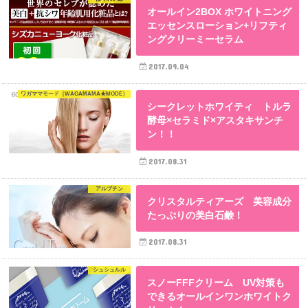
オールイン2BOX ホワイトニング
エッセンスローション+リフティ
ングクリーミーセラム
2017.09.04
ワガママモード（WAGAMAMA★MODE）
シークレットホワイティ トルラ
酵母×セラミド×アスタキサンチ
ン！！
2017.08.31
アルブチン
クリスタルティアーズ 美容成分
たっぷりの美白石鹸！
2017.08.31
シュシュルル
スノーFFFクリーム UV対策も
できるオールインワンホワイトク