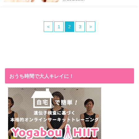
<
1
2
3
>
おうち時間で大人キレイに！