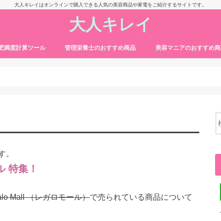
大人キレイはオンラインで購入できる人気の美容商品や家電をご紹介するサイトです。
大人キレイ
・肥満度計算ツール
管理栄養士のおすすめ商品
美容マニアのおすすめ商
す。
ール 特集！
alo Mall （レガロモール）
で売られている商品について