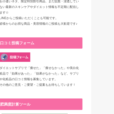
お小遣いネタ、限定特別割引商品、まだ拡散・浸透してい
ない最新のスキンケアやダイエット情報を不定期に配信し
ます☆
LINEからご投稿いただくことも可能です。
皆様からのお得な商品・美容情報のご投稿も大歓迎です♪
口コミ投稿フォーム
ダイエットサプリで「痩せた」「痩せなかった」や美白化
粧品で「効果があった」「効果がなかった」など、サプリ
や化粧品の口コミ情報を募集しています。
その他のご意見・ご要望・ご提案もお待ちしています！
肥満度計算ツール