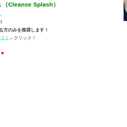
eanse Splash）
。
！
る方のみを推奨します！
口コミ
←クリック！
▼