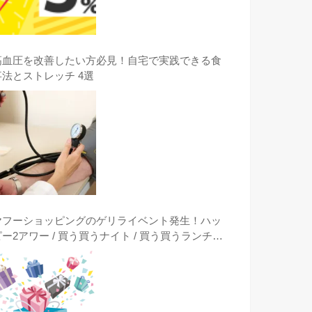
高血圧を改善したい方必見！自宅で実践できる食
事法とストレッチ 4選
ヤフーショッピングのゲリライベント発生！ハッ
ピー2アワー / 買う買うナイト / 買う買うランチタ
イム / クーポンは突然に出現時に激安購入する方
法