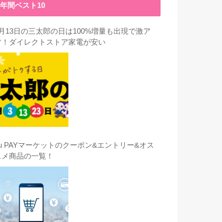
年間ベスト10
3月13日の三太郎の日は100%増量も出現で激ア
ツ！ダイレクトストア家電が安い
au PAYマーケットのクーポン&エントリー&オス
スメ商品の一覧！