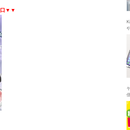
口▼▼
K