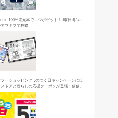
indle 100%還元本でコジポゲット！d曜日d払い
やアマギフで攻略
ヤフーショッピング 5のつく日キャンペーンに倍
倍ストアと暮らしの応援クーポンが登場！倍倍ス
トアのコジマのGOPRO HERO8がオススメ！