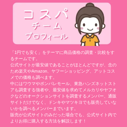
「1円でも安く」をテーマに商品価格の調査・比較をす
るチームです。
公式サイトが最安値であることがほとんどですが、念の
ため楽天やAmazon、ヤフーショッピング、アットコス
メでの価格も調べます。
中にはワウマやポンパレモール、東急ハンズネットスト
アも調査する強者や、最安値を求めてメルカリやヤフオ
クなどのオークションサイトを調査するメンバー、通販
サイトだけでなく、ドンキやマツキヨでも販売していな
いかを調べるメンバーまでいます。
販売が公式サイトのみだった場合でも、公式サイト内で
よりお得に購入する方法を解説します！