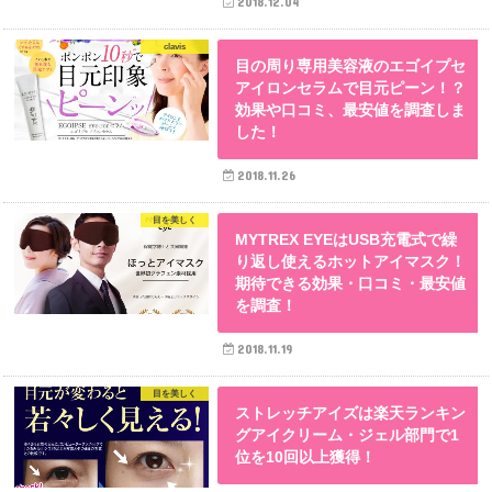
2018.12.04
clavis
目の周り専用美容液のエゴイプセ
アイロンセラムで目元ピーン！？
効果や口コミ、最安値を調査しま
した！
2018.11.26
目を美しく
MYTREX EYEはUSB充電式で繰
り返し使えるホットアイマスク！
期待できる効果・口コミ・最安値
を調査！
2018.11.19
目を美しく
ストレッチアイズは楽天ランキン
グアイクリーム・ジェル部門で1
位を10回以上獲得！