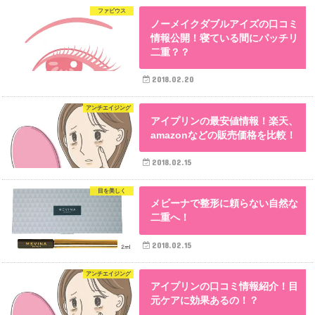
ファビウス
ノーメイクダブルアイズの口コミ
情報公開！寝ている間にパッチリ
二重？？
2018.02.20
アンチエイジング
アイプリンの最安値情報！楽天、
amazonなどの販売価格を比較！
2018.02.15
目を美しく
メビーナで整形に頼らない自然な
二重へ！
2018.02.15
アンチエイジング
アイプリンの口コミ情報紹介！目
元ケアに効果あるの！？