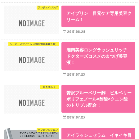
アンチエイジング
アイプリン 目元ケア専用美容ク
リーム！
2017.08.28
シーオーメディカル（SBC 湘南美容外科）
湘南美容ロングラッシュリッチ
ドクターズコスメのまつげ美容
液！
2017.07.23
目を美しく
贅沢ブルーベリー酢 ビルベリー
ポリフェノール×酢酸×クエン酸
のトリプル配合！
2017.07.23
ホソカワミクロン
アイラッシュセラム イキイキ目