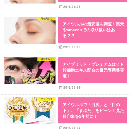
2018.06.08
目を美しく
アイウルルの最安値を調査！楽天
やamazonでの取り扱いはあ
る？？
2018.06.05
目を美しく
アイプリット・プレミアムはヒト
幹細胞エキス配合の目元専用美容
液！
2018.05.28
ファビウス
アイウルルで「目尻」と「目の
下」、「まぶた」をピーン！見た
目印象を5年前に！
2018.05.27