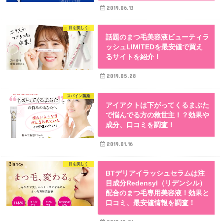
2019.06.13
目を美しく
話題のまつ毛美容液ビューティラ
ッシュLIMITEDを最安値で買え
るサイトを紹介！
2019.05.28
スパイン製薬
アイアクトは下がってくるまぶた
で悩んでる方の救世主！？効果や
成分、口コミを調査！
2019.01.16
目を美しく
BTデリアイラッシュセラムは注
目成分Redensyl（リデンシル）
配合のまつ毛専用美容液！効果と
口コミ、最安値情報を調査！