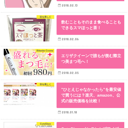
2018.02.13
目を美しく
飲むこともそのまま食べることも
できるスマほっと茶！
2018.02.06
Bikenko Cosme
エリザクイーンで誰もが羨む際立
つ美まつ毛へ！
2018.02.05
目を美しく
”ひとえじゃなかったら”を最安値
で買うには？楽天、amazon、公
式の販売価格を比較！
2018.01.18
CuteGlass