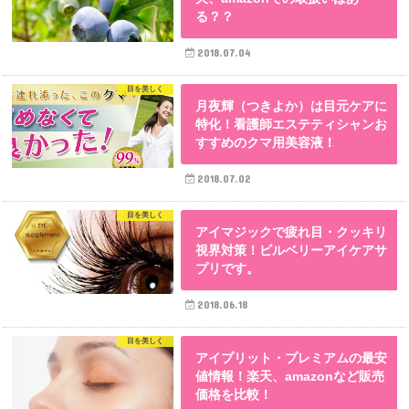
る？？
2018.07.04
目を美しく
月夜輝（つきよか）は目元ケアに
特化！看護師エステティシャンお
すすめのクマ用美容液！
2018.07.02
目を美しく
アイマジックで疲れ目・クッキリ
視界対策！ビルベリーアイケアサ
プリです。
2018.06.18
目を美しく
アイプリット・プレミアムの最安
値情報！楽天、amazonなど販売
価格を比較！