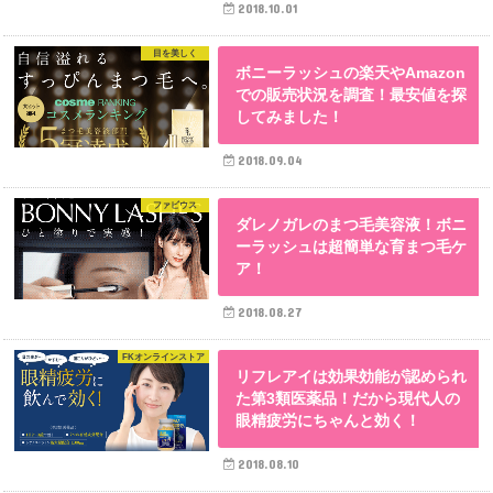
2018.10.01
目を美しく
ボニーラッシュの楽天やAmazon
での販売状況を調査！最安値を探
してみました！
2018.09.04
ファビウス
ダレノガレのまつ毛美容液！ボニ
ーラッシュは超簡単な育まつ毛ケ
ア！
2018.08.27
FKオンラインストア
リフレアイは効果効能が認められ
た第3類医薬品！だから現代人の
眼精疲労にちゃんと効く！
2018.08.10