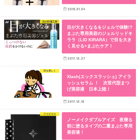
2018.01.04
北の快適工房
目が大きくなるをジェルで体験!?
まぶた専用美容のジェルリッドキ
ララ（LID KIRARA）で目を大き
く見せる+まぶたケア！
2017.12.27
目を美しく
Xlash(エックスラッシュ) アイラ
ッシュセラム ！ 次世代型まつ
げ美容液 日本上陸！
2017.12.18
ファビウス
ノーメイクダブルアイズ 夜寝る
前に塗るタイプの二重まぶた専用
美容液！