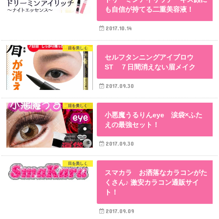
も自信が持てる二重美容液！
2017.10.14
目を美しく
セルフタンニングアイブロウ
ST ７日間消えない眉メイク
2017.09.30
目を美しく
小悪魔うるりんeye 涙袋×ふた
えの最強セット！
2017.09.30
目を美しく
スマカラ お洒落なカラコンがた
くさん♪ 激安カラコン通販サイ
ト！
2017.09.09