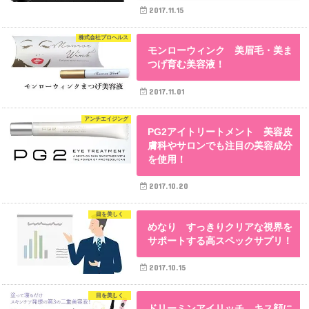
2017.11.15
株式会社プロヘルス
モンローウィンク 美眉毛・美ま
つげ育む美容液！
2017.11.01
アンチエイジング
PG2アイトリートメント 美容皮
膚科やサロンでも注目の美容成分
を使用！
2017.10.20
目を美しく
めなり すっきりクリアな視界を
サポートする高スペックサプリ！
2017.10.15
目を美しく
ドリーミンアイリッチ キス顔に