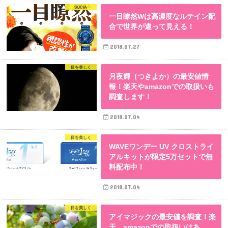
SOCIA
一目瞭然Wは高濃度なルテイン配
合で世界が違って見える！
2018.07.27
目を美しく
月夜輝（つきよか）の最安値情
報！楽天やamazonでの取扱いも
調査します！
2018.07.04
目を美しく
WAVEワンデー UV クロストライ
アルキットが限定5万セットで無
料配布中！
2018.07.04
目を美しく
アイマジックの最安値を調査！楽
天、amazonでの取扱いはあ