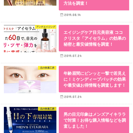
方法を調査！
2019.08.14
アンチエイジング
エイジングケア目元美容液 ココ
クリスタ「アイセラム」の効果の
秘密と最安値情報を調査！
2019.07.24
北の快適工房
年齢眉間にピンッと一撃で若見え
に！ミケンディープパッチの効果
や最安値お得情報を調査します！
2019.07.24
北の快適工房
男の目元印象はメンズアイキララ
で対策！お得な購入情報などを調
査しました！