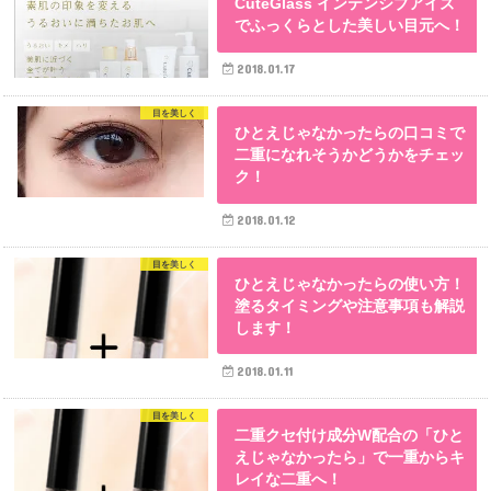
CuteGlass インテンシブアイズ
でふっくらとした美しい目元へ！
2018.01.17
目を美しく
ひとえじゃなかったらの口コミで
二重になれそうかどうかをチェッ
ク！
2018.01.12
目を美しく
ひとえじゃなかったらの使い方！
塗るタイミングや注意事項も解説
します！
2018.01.11
目を美しく
二重クセ付け成分W配合の「ひと
えじゃなかったら」で一重からキ
レイな二重へ！