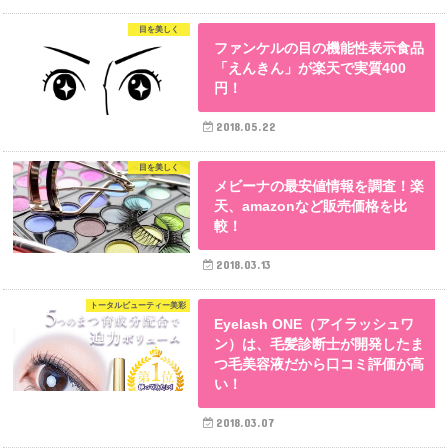
目を美しく
ファンケルの目の機能性表示食品
「えんきん」が楽天で実質400
円！
2018.05.22
目を美しく
メビーナの最安値情報を調査！楽
天、amazonなど販売価格を比
較！
2018.03.13
トータルビューティー美彩
Eyelash ONE（アイラッシュワ
ン）は、毛髪診断士が開発したま
つ毛美容液だから口コミ評価が高
い！
2018.03.07