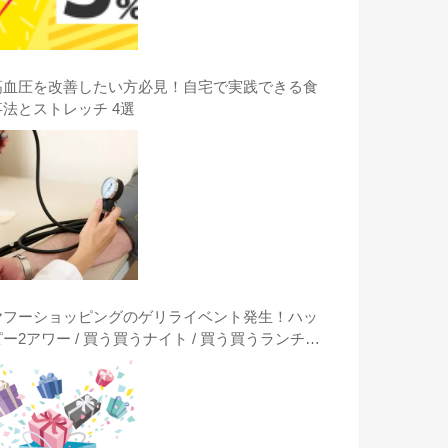
高血圧を改善したい方必見！自宅で実践できる食
事法とストレッチ 4選
ヤフーショッピングのゲリライベント発生！ハッ
ピー2アワー / 買う買うナイト / 買う買うランチタ
イム / クーポンは突然に出現時に激安購入する方
法