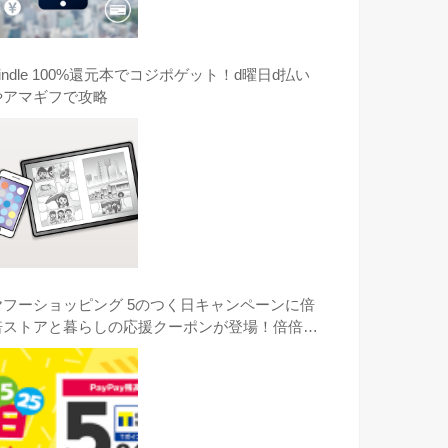
indle 100%還元本でコジポゲット！d曜日d払い
やアマギフで攻略
ヤフーショッピング 5のつく日キャンペーンに倍
倍ストアと暮らしの応援クーポンが登場！倍倍ス
トアのコジマのGOPRO HERO8がオススメ！