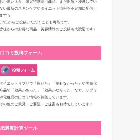
お小遣いネタ、限定特別割引商品、まだ拡散・浸透してい
ない最新のスキンケアやダイエット情報を不定期に配信し
ます☆
LINEからご投稿いただくことも可能です。
皆様からのお得な商品・美容情報のご投稿も大歓迎です♪
口コミ投稿フォーム
ダイエットサプリで「痩せた」「痩せなかった」や美白化
粧品で「効果があった」「効果がなかった」など、サプリ
や化粧品の口コミ情報を募集しています。
その他のご意見・ご要望・ご提案もお待ちしています！
肥満度計算ツール