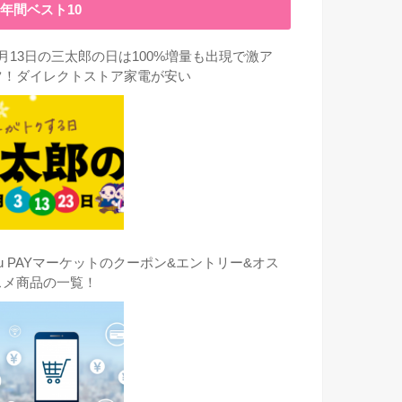
年間ベスト10
3月13日の三太郎の日は100%増量も出現で激ア
ツ！ダイレクトストア家電が安い
au PAYマーケットのクーポン&エントリー&オス
スメ商品の一覧！